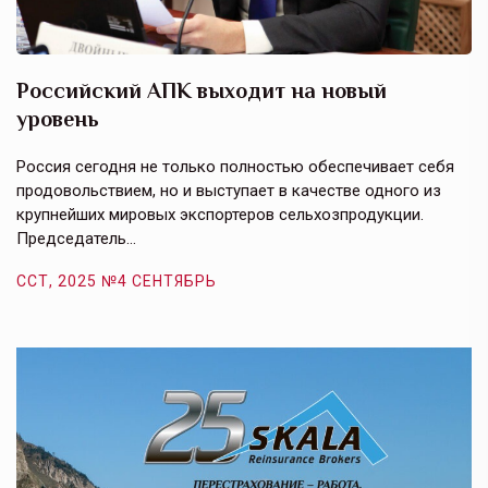
Российский АПК выходит на новый
А
уровень
к
в
е,
Россия сегодня не только полностью обеспечивает себя
Э
продовольствием, но и выступает в качестве одного из
у
крупнейших мировых экспортеров сельхозпродукции.
п
Председатель…
з
ССТ, 2025 №4 СЕНТЯБРЬ
С