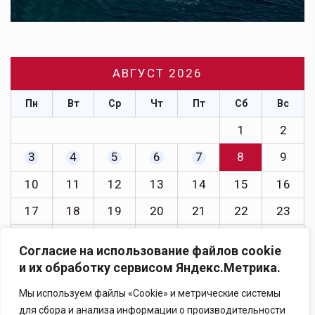
АВГУСТ 2026
Пн
Вт
Ср
Чт
Пт
Сб
Вс
1
2
3
4
5
6
7
8
9
10
11
12
13
14
15
16
17
18
19
20
21
22
23
24
25
26
27
28
29
30
Согласие на использование файлов cookie
31
и их обработку сервисом Яндекс.Метрика.
« Июл
Мы используем файлы «Cookie» и метрические системы
для сбора и анализа информации о производительности