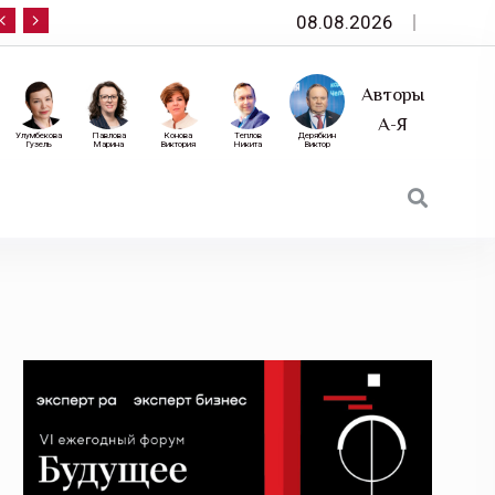
08.08.2026
10 сентября — «Эксперт РА» приглашает на фор
Авторы
А-Я
Улумбекова
Павлова
Конова
Теплов
Дерябкин
Гузель
Марина
Виктория
Никита
Виктор