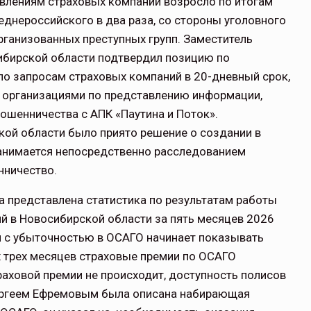
влениям страховых компаний возросло по итогам
еднероссийского в два раза, со стороны уголовного
ганизованных преступных групп. Заместитель
ибирской области подтвердил позицию по
о запросам страховых компаний в 20-дневный срок,
и организациями по представлению информации,
ошенничества с АПК «Паутина и Поток».
ой области было приято решение о создании в
занимается непосредственно расследованием
нничество.
представлена статистика по результатам работы
й в Новосибирской области за пять месяцев 2026
ия с убыточностью в ОСАГО начинает показывать
х трех месяцев страховые премии по ОСАГО
аховой премии не происходит, доступность полисов
ергеем Ефремовым была описана набирающая