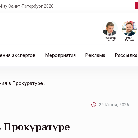
кт-Петербург 2026
Журавлев
Ильин
Николай
Евгений
ения экспертов
Мероприятия
Реклама
Рассылка
/ Участники совещания в Прокуратуре Новосибирской области отметили положительную динамику противодействия недобросовестным практикам и мошенничеству в сфере автострахования
29 Июня, 2026
в Прокуратуре