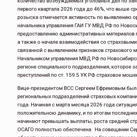
количество возбуждаемых уголовных дел по зая
первого квартала 2026 года до 46%, что выше ср
розыска отмечается активность по выявлению ор
начальника управления ГАИ ГУ МВД РФ по Новос
предоставлению административных материалов п
а также о начале взаимодействия со страховым
связанной с выявлением признаков страхового м
Начальником управления МВД РФ по Новосибирск
регионе специального подразделения, которое 
преступлений по ст. 159.5 УК РФ страховое моше
Вице-президентом ВСС Сергеем Ефремовым была 
региональных подразделений страховых компани
года. Начиная с марта месяца 2026 года ситуац
положительною динамику, и по итогам последни
начинают превышать выплаты, роста средней стр
ОСАГО полностью обеспечена. На совещании С