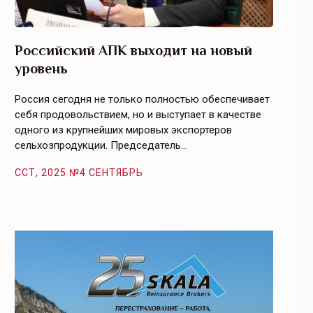
Российский АПК выходит на новый
Агрос
уровень
и кач
Россия сегодня не только полностью обеспечивает
Эффекти
себя продовольствием, но и выступает в качестве
урегули
одного из крупнейших мировых экспортеров
на случ
сельхозпродукции. Председатель…
площаде
ССТ, 2025 №4 СЕНТЯБРЬ
ССТ, 2