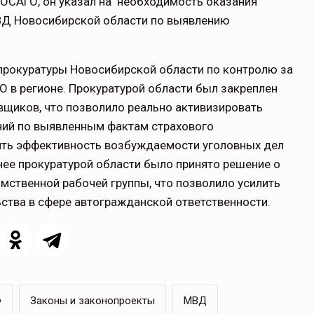
ОСАГО, он указал на необходимость оказания
ВД Новосибирской области по выявлению
щитой
ОСАГО требует переосмысления
прокуратуры Новосибирской области по контролю за
Нормативно-правовое регулирование страхового
 в регионе. Прокуратурой области был закреплен
рическими
рынка в России является одним из наиболее
овщиков, что позволило реально активизировать
 но и зона
прогрессивных в мире, однако в отдельных
ений по выявленным фактам страхового
 исполняющая
областях требует точечной доработки…
ить эффективность возбуждаемости уголовных дел
ССТ, 2025 №4 СЕНТЯБРЬ
анее прокуратурой области было принято решение о
ственной рабочей группы, что позволило усилить
ства в сфере автогражданской ответственности.
Ф
Законы и законопроекты
МВД