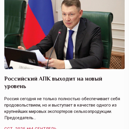
Российский АПК выходит на новый
А
уровень
к
в
е,
Россия сегодня не только полностью обеспечивает себя
Э
продовольствием, но и выступает в качестве одного из
у
крупнейших мировых экспортеров сельхозпродукции.
п
Председатель…
з