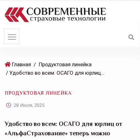
S
k
i
p
t
o
c
o
Главная
/
Продуктовая линейка
n
/ Удобство во всем: ОСАГО для юрлиц от «АльфаСтрахование» теперь можно оформить полностью онлайн
t
e
ПРОДУКТОВАЯ ЛИНЕЙКА
n
t
28 Июля, 2025
Удобство во всем: ОСАГО для юрлиц от
«АльфаСтрахование» теперь можно