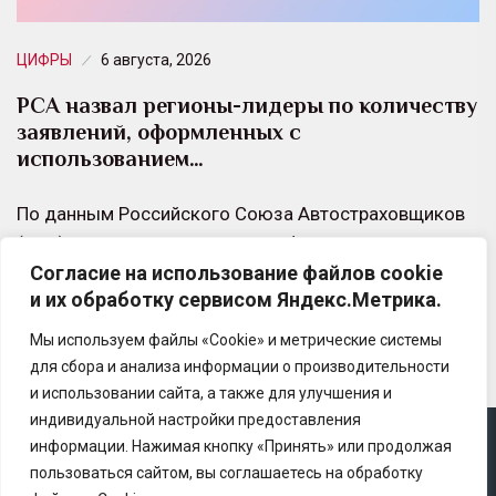
ЦИФРЫ
6 августа, 2026
РСА назвал регионы-лидеры по количеству
заявлений, оформленных с
использованием…
По данным Российского Союза Автостраховщиков
(РСА), количество заявлений, оформленных с
Согласие на использование файлов cookie
использованием европротокола, за первое
и их обработку сервисом Яндекс.Метрика.
полугодие 2026 года в целом по стране…
Мы используем файлы «Cookie» и метрические системы
для сбора и анализа информации о производительности
и использовании сайта, а также для улучшения и
индивидуальной настройки предоставления
информации. Нажимая кнопку «Принять» или продолжая
Copyright © 2025 Ассоциация «Некоммерческого
пользоваться сайтом, вы соглашаетесь на обработку
партнерство содействия развитию страхового рынка