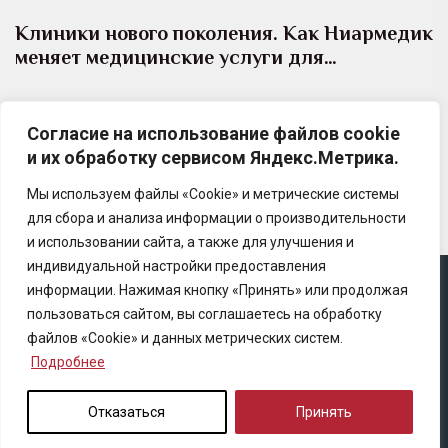
Клиники нового поколения. Как Ниармедик
меняет медицинские услуги для…
12 мая клиника Ниармедик в Некрасовке отметила
Согласие на использование файлов cookie
10-летний юбилей. В 2014 году она была открыта
и их обработку сервисом Яндекс.Метрика.
первой в рамках проекта «Доктор рядом»,…
Мы используем файлы «Cookie» и метрические системы
для сбора и анализа информации о производительности
и использовании сайта, а также для улучшения и
индивидуальной настройки предоставления
информации. Нажимая кнопку «Принять» или продолжая
Copyright © 2025 Ассоциация «Некоммерческого
пользоваться сайтом, вы соглашаетесь на обработку
партнерство содействия развитию страхового рынка
файлов «Cookie» и данных метрических систем.
«Центр страховой безопасности»
Подробнее
Правила републикации
Отказаться
Принять
Политика конфиденциальности