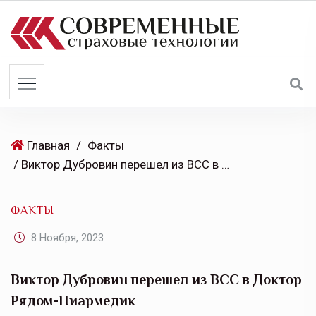
S
k
i
p
t
o
c
o
Главная
/
Факты
n
/ Виктор Дубровин перешел из ВСС в Доктор Рядом-Ниармедик
t
e
ФАКТЫ
n
t
8 Ноября, 2023
Виктор Дубровин перешел из ВСС в Доктор
Рядом-Ниармедик