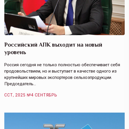
Российский АПК выходит на новый
А
уровень
к
в
е,
Россия сегодня не только полностью обеспечивает себя
Э
продовольствием, но и выступает в качестве одного из
у
крупнейших мировых экспортеров сельхозпродукции.
п
Председатель…
з
ССТ, 2025 №4 СЕНТЯБРЬ
С