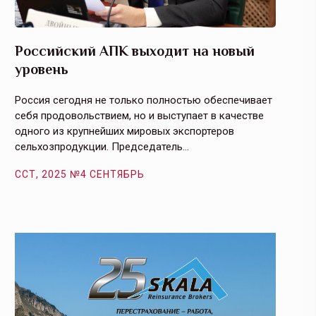
Российский АПК выходит на новый
Агрос
уровень
и кач
Россия сегодня не только полностью обеспечивает
Эффекти
себя продовольствием, но и выступает в качестве
урегули
одного из крупнейших мировых экспортеров
на случ
сельхозпродукции. Председатель…
площаде
ССТ, 2025 №4 СЕНТЯБРЬ
ССТ, 2