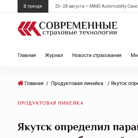
S
В тренде
25–28 августа — MIMS Automobility Санк
k
i
p
t
o
c
Главная
Журнал
Новости страхования
Мн
o
n
t
Главная
/
Продуктовая линейка
e
n
t
ПРОДУКТОВАЯ ЛИНЕЙКА
Якутск определил пар