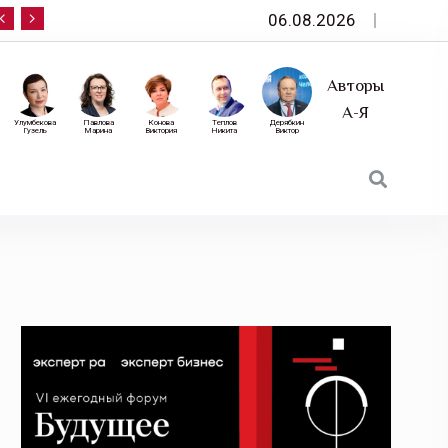
06.08.2026
10 сентября — «Эксперт РА» приглашает на фор
Авторы
А-Я
Улумбекова
Павлова
Конова
Теплов
Дерябкин
Гузель
Марина
Виктория
Никита
Виктор