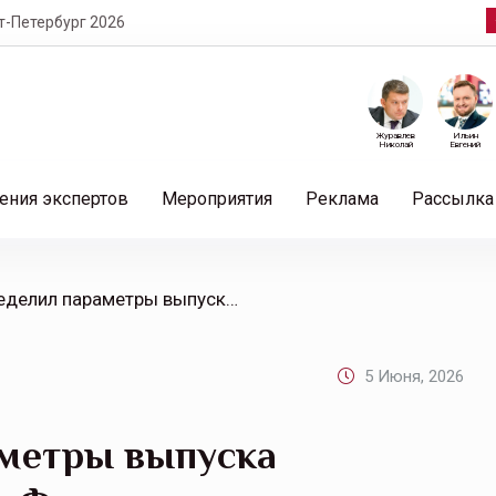
т-Петербург 2026
Журавлев
Ильин
Николай
Евгений
ения экспертов
Мероприятия
Реклама
Рассылка
/ Якутск определил параметры выпуска народных облигаций на Финуслугах
5 Июня, 2026
аметры выпуска