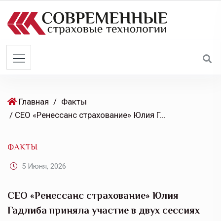
S
k
i
p
t
o
c
o
Главная
/
Факты
n
/ CEO «Ренессанс страхование» Юлия Гадлиба приняла участие в двух сессиях ПМЭФ 2026
t
e
ФАКТЫ
n
t
5 Июня, 2026
CEO «Ренессанс страхование» Юлия
Гадлиба приняла участие в двух сессиях