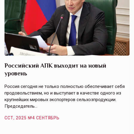
Российский АПК выходит на новый
А
уровень
к
в
е,
Россия сегодня не только полностью обеспечивает себя
Э
продовольствием, но и выступает в качестве одного из
у
крупнейших мировых экспортеров сельхозпродукции.
п
Председатель…
з
ССТ, 2025 №4 СЕНТЯБРЬ
С