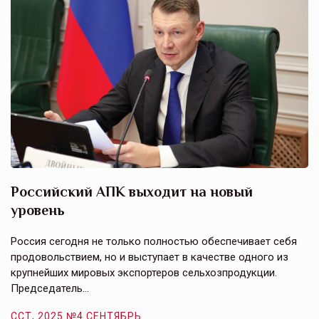
Российский АПК выходит на новый
А
уровень
к
в
е,
Россия сегодня не только полностью обеспечивает себя
Э
продовольствием, но и выступает в качестве одного из
у
крупнейших мировых экспортеров сельхозпродукции.
п
Председатель…
з
ССТ, 2025 №4 СЕНТЯБРЬ
С