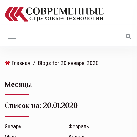
S
k
i
p
t
o
c
o
Главная
/
Blogs for 20 января, 2020
n
t
Месяцы
e
n
t
Список на:
20.01.2020
Январь
Февраль
Март
Апрель