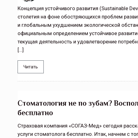
Тамбов — под страховой за
Концепция устойчивого развития (Sustainable De
столетия на фоне обостряющихся проблем разви
Тамбовская область — не только
и глобальным ухудшением экологической обстано
сельскохозяйственный регион с исто
традициями выращивания агрокультур,
официальным определением устойчивое развитие
рискованного земледелия. Временно
текущая деятельность и удовлетворение потребн
обязанности…
[…]
ССТ, 2025 №4 СЕНТЯБРЬ
Читать
Стоматология не по зубам? Воспо
бесплатно
Страховая компания «СОГАЗ-Мед» сегодня расск
услуги стоматолога бесплатно. Итак, начнем с то