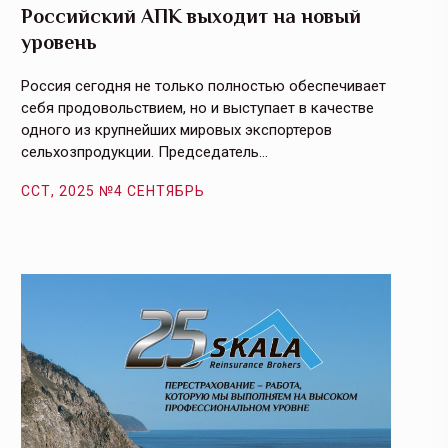
Российский АПК выходит на новый
Агрос
уровень
и кач
Россия сегодня не только полностью обеспечивает
Эффекти
себя продовольствием, но и выступает в качестве
урегули
одного из крупнейших мировых экспортеров
на случ
сельхозпродукции. Председатель…
площаде
ССТ, 2025 №4 СЕНТЯБРЬ
ССТ, 2