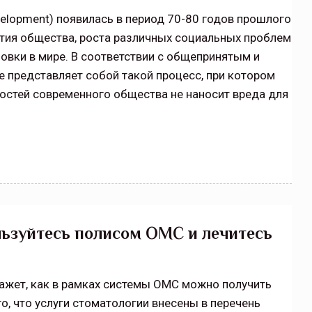
щитой
ОСАГО требует переосмысления
velopment) появилась в период 70-80 годов прошлого
тия общества, роста различных социальных проблем
Нормативно-правовое регулирование страхового
вки в мире. В соответствии с общепринятым и
рическими
рынка в России является одним из наиболее
 но и зона
прогрессивных в мире, однако в отдельных
 представляет собой такой процесс, при котором
 исполняющая
областях требует точечной доработки…
остей современного общества не наносит вреда для
ССТ, 2025 №4 СЕНТЯБРЬ
льзуйтесь полисом ОМС и лечитесь
ажет, как в рамках системы ОМС можно получить
го, что услуги стоматологии внесены в перечень