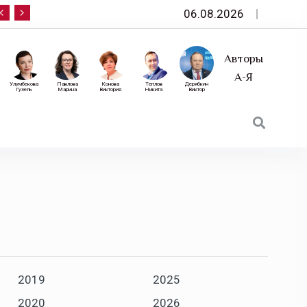
06.08.2026
10 сентября — «Эксперт РА» приглашает на фор
Авторы
А-Я
Улумбекова
Павлова
Конова
Теплов
Дерябкин
Гузель
Марина
Виктория
Никита
Виктор
2019
2025
2020
2026