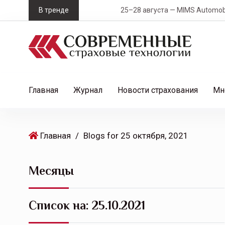
S
В тренде
25–28 августа — MIMS Automobility Санк
k
i
p
t
o
c
Главная
Журнал
Новости страхования
Мн
o
n
t
Главная
/
Blogs for 25 октября, 2021
e
n
t
Месяцы
Список на:
25.10.2021