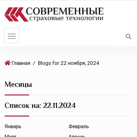
S
k
i
p
t
o
c
o
Главная
/
Blogs for 22 ноября, 2024
n
t
Месяцы
e
n
t
Список на:
22.11.2024
Январь
Февраль
Март
Апрель