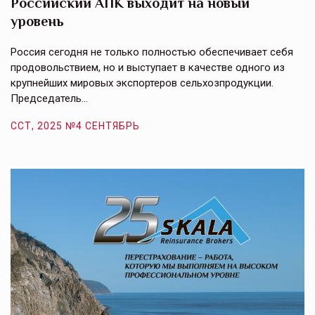
Российский АПК выходит на новый
А
уровень
к
в
е,
Россия сегодня не только полностью обеспечивает себя
Э
продовольствием, но и выступает в качестве одного из
у
крупнейших мировых экспортеров сельхозпродукции.
п
Председатель…
з
ССТ, 2025 №4 СЕНТЯБРЬ
С