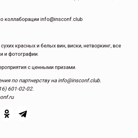
 коллаборации info@insconf.club
сухих красных и белых вин, виски, нетворкинг, все
и и фотографии.
ероприятия с ценными призами.
я по партнерству на info@insconf.club.
6) 601-02-02.
nf.ru