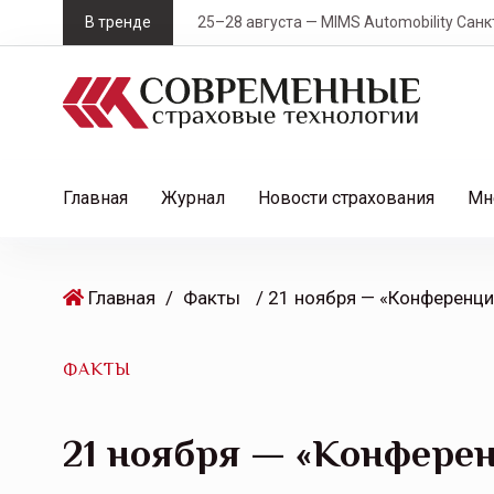
S
В тренде
25–28 августа — MIMS Automobility Санк
k
i
p
t
o
c
Главная
Журнал
Новости страхования
Мн
o
n
t
Главная
/
Факты
e
n
t
ФАКТЫ
21 ноября — «Конфере