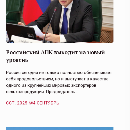
Российский АПК выходит на новый
Агрос
уровень
и кач
Россия сегодня не только полностью обеспечивает
Эффекти
себя продовольствием, но и выступает в качестве
урегули
одного из крупнейших мировых экспортеров
на случ
сельхозпродукции. Председатель…
площаде
ССТ, 2025 №4 СЕНТЯБРЬ
ССТ, 2