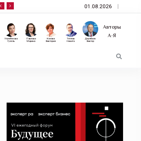
01.08.2026
10 сентября — «Эксперт РА» приглашает на фор
Авторы
А-Я
Улумбекова
Павлова
Конова
Теплов
Дерябкин
Гузель
Марина
Виктория
Никита
Виктор