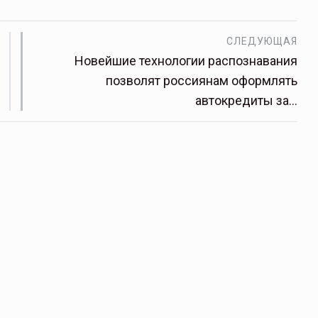
СЛЕДУЮЩАЯ
Новейшие технологии распознавания
позволят россиянам оформлять
автокредиты за…
щитой
ОСАГО требует переосмысления
Нормативно-правовое регулирование страхового
рическими
рынка в России является одним из наиболее
 но и зона
прогрессивных в мире, однако в отдельных
 исполняющая
областях требует точечной доработки…
ССТ, 2025 №4 СЕНТЯБРЬ