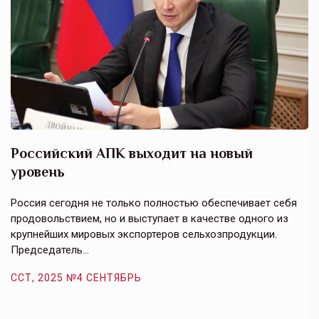
Российский АПК выходит на новый
А
уровень
к
в
е,
Россия сегодня не только полностью обеспечивает себя
Э
продовольствием, но и выступает в качестве одного из
у
крупнейших мировых экспортеров сельхозпродукции.
п
Председатель…
з
ССТ, 2025 №4 СЕНТЯБРЬ
С