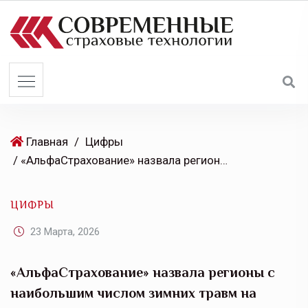
S
k
i
p
t
o
c
o
Главная
/
Цифры
n
/ «АльфаСтрахование» назвала регионы с наибольшим числом зимних травм на улицах
t
e
ЦИФРЫ
n
t
23 Марта, 2026
«АльфаСтрахование» назвала регионы с
наибольшим числом зимних травм на