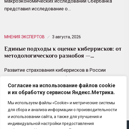
макроэкономических исследований Сбербанка
представил исследование о…
МНЕНИЯ ЭКСПЕРТОВ
3 августа, 2026
Единые подходы к оценке киберрисков: от
методологического разнобоя —…
Развитие страхования киберрисков в России
сдерживает не столько дефицит спроса, сколько
Согласие на использование файлов cookie
отсутствие единых, признанных рынком подходов к
и их обработку сервисом Яндекс.Метрика.
оценке этих рисков.
Мы используем файлы «Cookie» и метрические системы
для сбора и анализа информации о производительности
и использовании сайта, а также для улучшения и
индивидуальной настройки предоставления