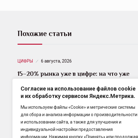
Похожие статьи
ЦИФРЫ
6 августа, 2026
15–20% рынка уже в цифре: на что уже
повлияли…
Согласие на использование файлов cookie
и их обработку сервисом Яндекс.Метрика.
По оценке профильных СМИ, сейчас переведено
в цифру уже 15–20% страхового рынка. Этот
Мы используем файлы «Cookie» и метрические системы
показатель растёт, а оцифровка становится всё
для сбора и анализа информации о производительности
более актуальной.
и использовании сайта, а также для улучшения и
индивидуальной настройки предоставления
информации. Нажимая кнопку «Принять» или продолжая