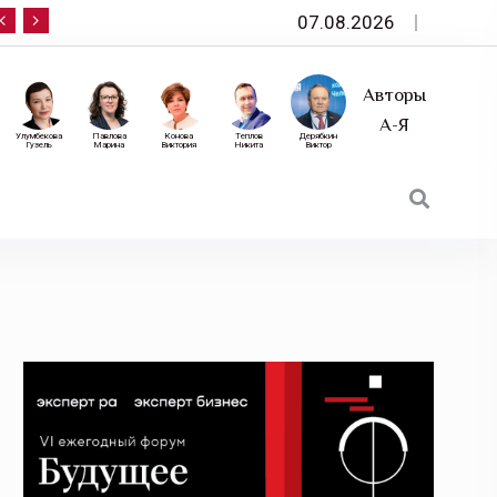
07.08.2026
10 сентября — «Эксперт РА» приглашает на фор
Авторы
А-Я
Улумбекова
Павлова
Конова
Теплов
Дерябкин
Гузель
Марина
Виктория
Никита
Виктор