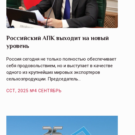
Российский АПК выходит на новый
Агрос
уровень
и кач
Россия сегодня не только полностью обеспечивает
Эффекти
себя продовольствием, но и выступает в качестве
урегули
одного из крупнейших мировых экспортеров
на случ
сельхозпродукции. Председатель…
площаде
ССТ, 2025 №4 СЕНТЯБРЬ
ССТ, 2