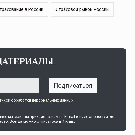
трахование в России
Страховой рынок России
щитой
ОСАГО требует переосмысления
Нормативно-правовое регулирование страхового
рическими
рынка в России является одним из наиболее
МАТЕРИАЛЫ
 но и зона
прогрессивных в мире, однако в отдельных
 исполняющая
областях требует точечной доработки…
ССТ, 2025 №4 СЕНТЯБРЬ
Подписаться
тикой обработки персональных данных
ые материалы приходят к вам на E-mail в виде анонсов и вы
сто. Всегда можно отписаться в 1 клик.