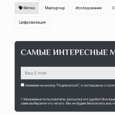
Метки
Mainsgroup
Исследования
С
Цифровизация
Тамбов — под страховой за
Тамбовская область — не только
сельскохозяйственный регион с исто
САМЫЕ ИНТЕРЕСНЫЕ 
традициями выращивания агрокультур,
рискованного земледелия. Временно
обязанности…
ССТ, 2025 №4 СЕНТЯБРЬ
Нажимая на кнопку "Подписаться", я соглашаюсь c
поли
* Уважаемые пользователи, рассылка это удобно! Все важн
сами выбираете что читать. Мы не будем беспокоить вас ча