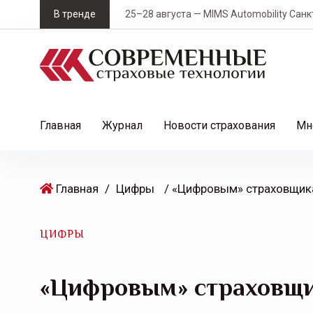
S
В тренде
25–28 августа — MIMS Automobility Санк
k
i
p
t
o
c
Главная
Журнал
Новости страхования
Мн
o
n
t
Главная
/
Цифры
e
n
t
ЦИФРЫ
«Цифровым» страховщ