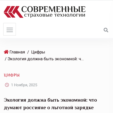
S
k
i
p
t
o
c
o
Главная
/
Цифры
n
/ Экология должна быть экономной: что думают россияне о льготной зарядке электромобилей
t
e
ЦИФРЫ
n
t
1 Ноября, 2025
Экология должна быть экономной: что
думают россияне о льготной зарядке