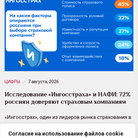
ЦИФРЫ
7 августа, 2026
Исследование «Ингосстраха» и НАФИ: 72%
россиян доверяют страховым компаниям
«Ингосстрах», один из лидеров рынка страхования в
России, и Аналитический центр НАФИ провели
Согласие на использование файлов cookie
совместное исследование об отношении россиян к