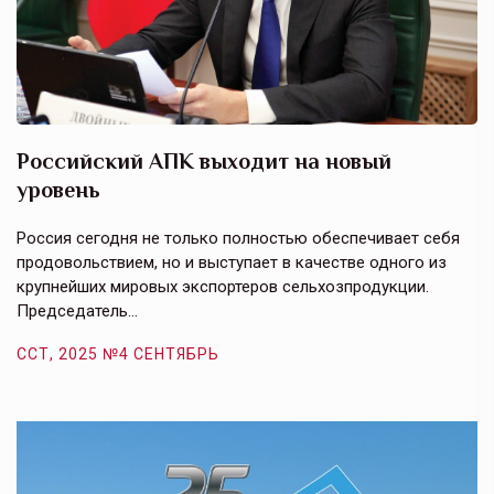
Российский АПК выходит на новый
А
уровень
к
в
е,
Россия сегодня не только полностью обеспечивает себя
Э
продовольствием, но и выступает в качестве одного из
у
крупнейших мировых экспортеров сельхозпродукции.
п
Председатель…
з
ССТ, 2025 №4 СЕНТЯБРЬ
С