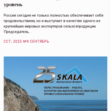
уровень
к
в
е,
Россия сегодня не только полностью обеспечивает себя
Э
продовольствием, но и выступает в качестве одного из
у
крупнейших мировых экспортеров сельхозпродукции.
п
Председатель…
з
ССТ, 2025 №4 СЕНТЯБРЬ
С