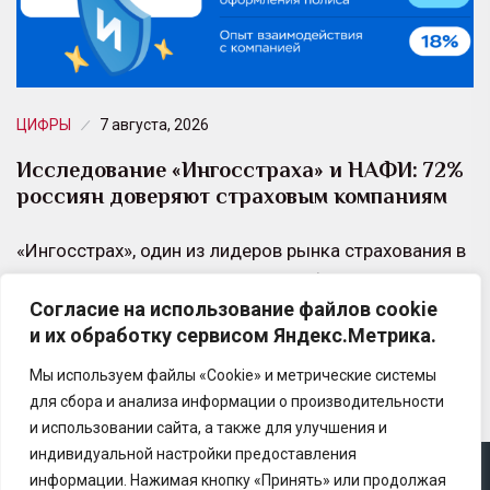
ЦИФРЫ
7 августа, 2026
Исследование «Ингосстраха» и НАФИ: 72%
россиян доверяют страховым компаниям
«Ингосстрах», один из лидеров рынка страхования в
России, и Аналитический центр НАФИ провели
Согласие на использование файлов cookie
совместное исследование об отношении россиян к
и их обработку сервисом Яндекс.Метрика.
страховым услугам.
Мы используем файлы «Cookie» и метрические системы
для сбора и анализа информации о производительности
и использовании сайта, а также для улучшения и
индивидуальной настройки предоставления
информации. Нажимая кнопку «Принять» или продолжая
Copyright © 2025 Ассоциация «Некоммерческого