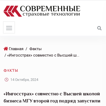
S
k
i
p
t
o
c
o
Главная
/
Факты
n
/ «Ингосстрах» совместно с Высшей школой бизнеса МГУ второй год подряд запустили курс «Цифровые продукты будущего»
t
e
ФАКТЫ
n
t
14 Октября, 2024
«Ингосстрах» совместно с Высшей школой
бизнеса МГУ второй год подряд запустили