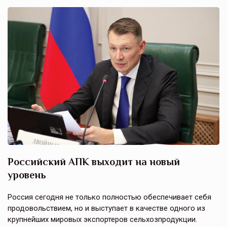
Российский АПК выходит на новый
А
уровень
к
в
е,
Россия сегодня не только полностью обеспечивает себя
Э
продовольствием, но и выступает в качестве одного из
у
крупнейших мировых экспортеров сельхозпродукции.
п