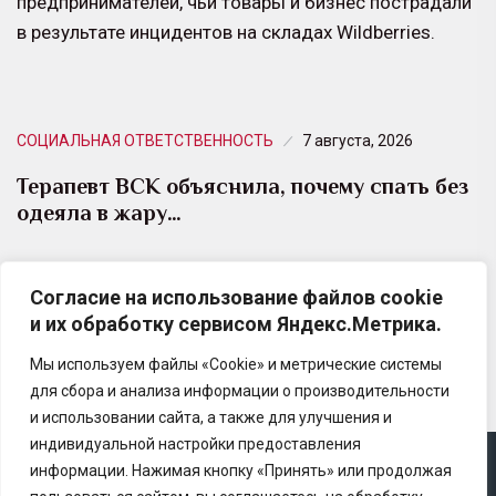
предпринимателей, чьи товары и бизнес пострадали
в результате инцидентов на складах Wildberries.
СОЦИАЛЬНАЯ ОТВЕТСТВЕННОСТЬ
7 августа, 2026
Терапевт ВСК объяснила, почему спать без
одеяла в жару…
С наступлением лета многие люди совершают одну
Согласие на использование файлов cookie
и ту же ошибку — пытаются спастись от жары,
и их обработку сервисом Яндекс.Метрика.
полностью отказываясь от любого текстиля…
Мы используем файлы «Cookie» и метрические системы
для сбора и анализа информации о производительности
и использовании сайта, а также для улучшения и
индивидуальной настройки предоставления
информации. Нажимая кнопку «Принять» или продолжая
Copyright © 2025 Ассоциация «Некоммерческого