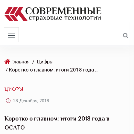
S
k
i
p
t
o
c
o
Главная
/
Цифры
n
/ Коротко о главном: итоги 2018 года в ОСАГО
t
e
ЦИФРЫ
n
t
28 Декабря, 2018
Коротко о главном: итоги 2018 года в
ОСАГО