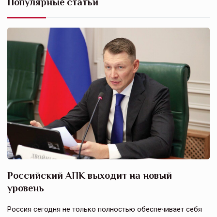
Популярные статьи
Российский АПК выходит на новый
А
уровень
к
в
е,
Россия сегодня не только полностью обеспечивает себя
Э