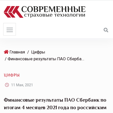
S
k
i
p
t
o
c
o
Главная
/
Цифры
n
/ Финансовые результаты ПАО Сбербанк по итогам 4 месяцев 2021 года по российским правилам бухгалтерского учета
t
e
ЦИФРЫ
n
t
11 Мая, 2021
Финансовые результаты ПАО Сбербанк по
итогам 4 месяцев 2021 года по российским