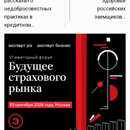
рассказал о
здоровье
недобросовестных
российских
практиках в
заемщиков…
кредитном…