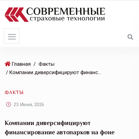
S
k
i
p
t
o
c
o
Главная
/
Факты
n
/ Компании диверсифицируют финансирование автопарков на фоне дорогих кредитов
t
e
ФАКТЫ
n
t
23 Июня, 2026
Компании диверсифицируют
финансирование автопарков на фоне