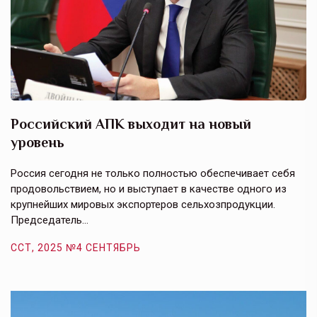
Российский АПК выходит на новый
А
уровень
к
в
е,
Россия сегодня не только полностью обеспечивает себя
Э
продовольствием, но и выступает в качестве одного из
у
крупнейших мировых экспортеров сельхозпродукции.
п
Председатель…
з
ССТ, 2025 №4 СЕНТЯБРЬ
С