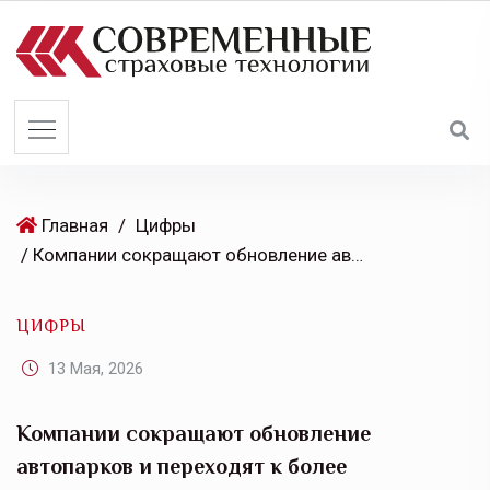
S
k
i
p
t
o
c
o
Главная
/
Цифры
n
/ Компании сокращают обновление автопарков и переходят к более сдержанной модели управления
t
e
ЦИФРЫ
n
t
13 Мая, 2026
Компании сокращают обновление
автопарков и переходят к более