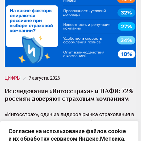
ЦИФРЫ
7 августа, 2026
Исследование «Ингосстраха» и НАФИ: 72%
россиян доверяют страховым компаниям
«Ингосстрах», один из лидеров рынка страхования в
России, и Аналитический центр НАФИ провели
Согласие на использование файлов cookie
совместное исследование об отношении россиян к
и их обработку сервисом Яндекс.Метрика.
страховым услугам.