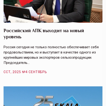
Российский АПК выходит на новый
А
уровень
к
в
е,
Россия сегодня не только полностью обеспечивает себя
Э
продовольствием, но и выступает в качестве одного из
у
крупнейших мировых экспортеров сельхозпродукции.
п
Председатель…
з
ССТ, 2025 №4 СЕНТЯБРЬ
С