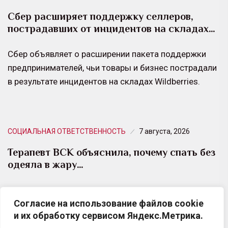
Сбер расширяет поддержку селлеров,
пострадавших от инцидентов на складах…
Сбер объявляет о расширении пакета поддержки
предпринимателей, чьи товары и бизнес пострадали
в результате инцидентов на складах Wildberries.
СОЦИАЛЬНАЯ ОТВЕТСТВЕННОСТЬ
7 августа, 2026
Терапевт ВСК объяснила, почему спать без
одеяла в жару…
С наступлением лета многие люди совершают одну
Согласие на использование файлов cookie
и ту же ошибку — пытаются спастись от жары,
и их обработку сервисом Яндекс.Метрика.
полностью отказываясь от любого текстиля…