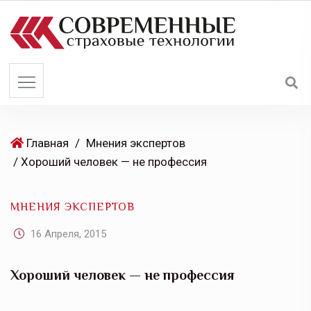
S
k
i
p
t
o
c
o
Главная
/
Мнения экспертов
n
/ Хороший человек — не профессия
t
e
МНЕНИЯ ЭКСПЕРТОВ
n
t
16 Апреля, 2015
Хороший человек — не профессия