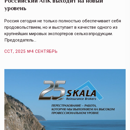
Российский АПК выходит на новый
А
уровень
к
в
е,
Россия сегодня не только полностью обеспечивает себя
Э
продовольствием, но и выступает в качестве одного из
у
крупнейших мировых экспортеров сельхозпродукции.
п
Председатель…
з
ССТ, 2025 №4 СЕНТЯБРЬ
С