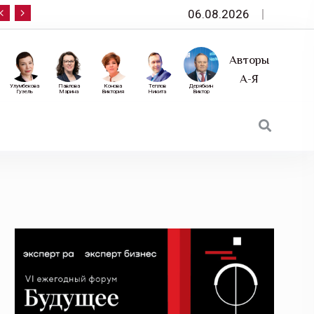
06.08.2026
10 сентября — «Эксперт РА» приглашает на фор
Авторы
А-Я
Улумбекова
Павлова
Конова
Теплов
Дерябкин
Гузель
Марина
Виктория
Никита
Виктор