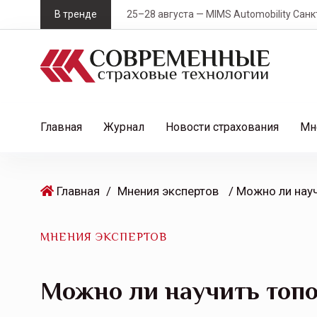
S
В тренде
25–28 августа — MIMS Automobility Санк
k
i
p
t
o
c
Главная
Журнал
Новости страхования
Мн
o
n
t
Главная
/
Мнения экспертов
/ Можно ли науч
e
n
t
МНЕНИЯ ЭКСПЕРТОВ
Можно ли научить топо