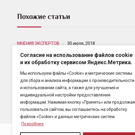
Похожие статьи
МНЕНИЯ ЭКСПЕРТОВ
30 июля, 2018
Согласие на использование файлов cookie
Старая история на новый лад
и их обработку сервисом Яндекс.Метрика.
Почему именно так? Да потому: оба этих вида
Мы используем файлы «Cookie» и метрические системы
страхования названы социально значимыми. А
для сбора и анализа информации о производительности
другие виды страхования, стало быть,
и использовании сайта, а также для улучшения и
незначимые? Регулятор обосновывает…
индивидуальной настройки предоставления
информации. Нажимая кнопку «Принять» или продолжая
пользоваться сайтом, вы соглашаетесь на обработку
файлов «Cookie» и данных метрических систем.
Подробнее