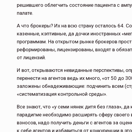
решившего облегчить состояние пациента с ампут
палате.
А что брокеры? Их на всю страну осталось 64. С
казенные, кэптивные, да дочки иностранных «м
программам. На открытом рынке брокеров просто 
реформированы, лицензированы, входят в обязат
от лицензий.
И вот, открываются невиданные перспективы, о
перенести на агентов ведь их много, «от 50 до 3
заложены обнадеживающие: подчинить всем (стр
«систематизация контрольной среды».
Все знают, что «у семи нянек дитя без глаза», да
парадигме необходимо расширять сферу своего 
взносов, надо получить деньги с агентов за оц
к себе агентов и избавиться от конкуренции в эт