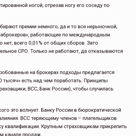
ированной ногой, отрезав ногу его соседу по
обирают премии немного, да и то все нерыночной,
егаброкеров», работающие по международным
нет, всего 0,01% от общих сборов. Зато
ельное СРО. Только не работают, да отказываются
пробованные на брокерах подходы предлагается
00 тысяч» есть над чем поработать. Принципы
аховщики, ВСС, Банк России), чтобы случилась
 кого это волнует. Банку России в бюрократической
влияния. ВСС теряющему членов – плательщиков
енку квалификации. Крупным страховщикам прикрепить
ом канале продаж.