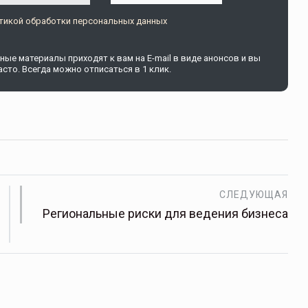
тикой обработки персональных данных
щитой
ОСАГО требует переосмысления
ые материалы приходят к вам на E-mail в виде анонсов и вы
сто. Всегда можно отписаться в 1 клик.
Нормативно-правовое регулирование страхового
рическими
рынка в России является одним из наиболее
 но и зона
прогрессивных в мире, однако в отдельных
 исполняющая
областях требует точечной доработки…
ССТ, 2025 №4 СЕНТЯБРЬ
СЛЕДУЮЩАЯ
Региональные риски для ведения бизнеса