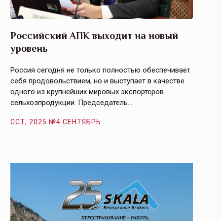
Российский АПК выходит на новый
Агрос
уровень
и кач
Россия сегодня не только полностью обеспечивает
Эффекти
себя продовольствием, но и выступает в качестве
урегули
одного из крупнейших мировых экспортеров
на случ
сельхозпродукции. Председатель…
площаде
ССТ, 2025 №4 СЕНТЯБРЬ
ССТ, 2