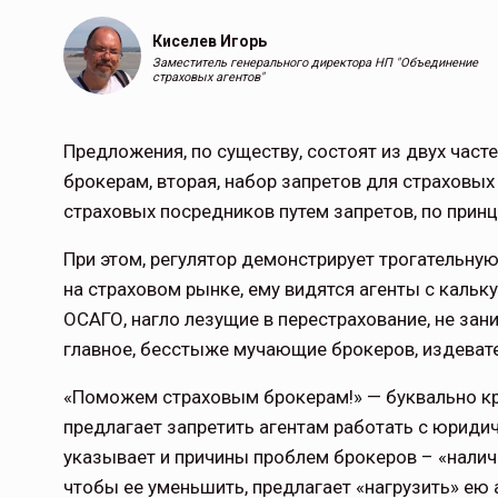
Киселев Игорь
Заместитель генерального директора НП "Объединение
страховых агентов"
Предложения, по существу, состоят из двух част
брокерам, вторая, набор запретов для страховых
страховых посредников путем запретов, по принц
При этом, регулятор демонстрирует трогательную
на страховом рынке, ему видятся агенты с каль
ОСАГО, нагло лезущие в перестрахование, не за
главное, бесстыже мучающие брокеров, издевате
«Поможем страховым брокерам!» — буквально кри
предлагает запретить агентам работать с юриди
указывает и причины проблем брокеров – «налич
чтобы ее уменьшить, предлагает «нагрузить» ею