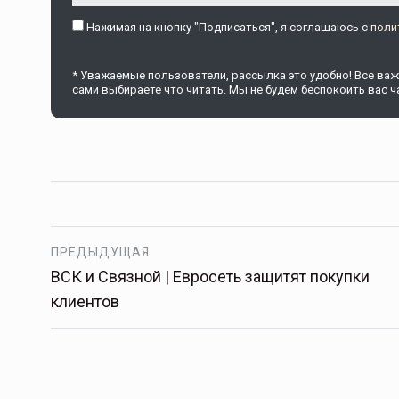
Нажимая на кнопку "Подписаться", я соглашаюсь c
поли
Тамбов — под страховой за
* Уважаемые пользователи, рассылка это удобно! Все важн
сами выбираете что читать. Мы не будем беспокоить вас ча
Тамбовская область — не только
сельскохозяйственный регион с исто
традициями выращивания агрокультур,
рискованного земледелия. Временно
обязанности…
ССТ, 2025 №4 СЕНТЯБРЬ
ПРЕДЫДУЩАЯ
ВСК и Связной | Евросеть защитят покупки
клиентов