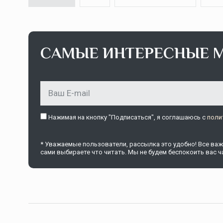
САМЫЕ ИНТЕРЕСНЫЕ 
Тамбов — под страховой за
Тамбовская область — не только
сельскохозяйственный регион с исто
традициями выращивания агрокультур,
рискованного земледелия. Временно
Нажимая на кнопку "Подписаться", я соглашаюсь c
поли
обязанности…
* Уважаемые пользователи, рассылка это удобно! Все важн
ССТ, 2025 №4 СЕНТЯБРЬ
сами выбираете что читать. Мы не будем беспокоить вас ча