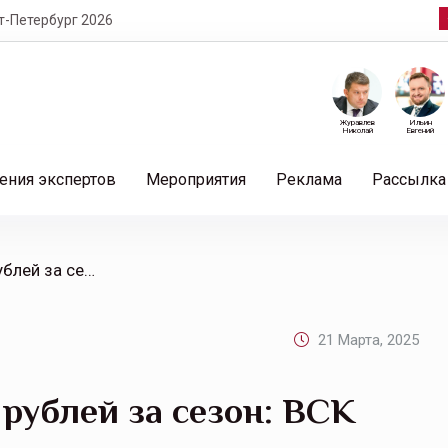
т-Петербург 2026
Журавлев
Ильин
Николай
Евгений
ения экспертов
Мероприятия
Реклама
Рассылка
/ На аллергию по 10 тыс. рублей за сезон: ВСК выяснил средние траты россиян на лекарства от поллиноза
21 Марта, 2025
 рублей за сезон: ВСК