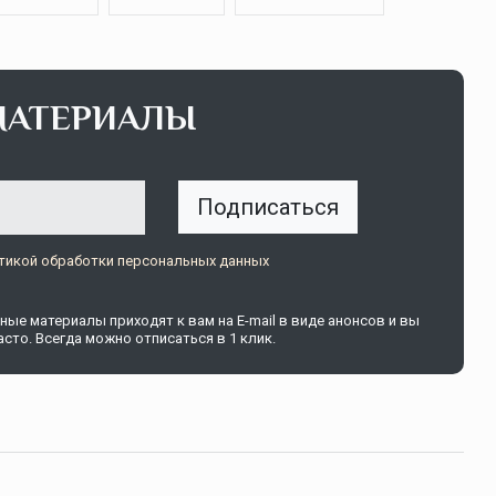
МАТЕРИАЛЫ
щитой
ОСАГО требует переосмысления
Нормативно-правовое регулирование страхового
Подписаться
рическими
рынка в России является одним из наиболее
 но и зона
прогрессивных в мире, однако в отдельных
 исполняющая
областях требует точечной доработки…
тикой обработки персональных данных
ССТ, 2025 №4 СЕНТЯБРЬ
ые материалы приходят к вам на E-mail в виде анонсов и вы
сто. Всегда можно отписаться в 1 клик.