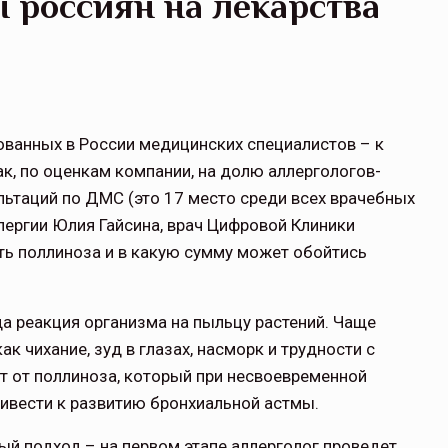
 россиян на лекарства
ованных в России медицинских специалистов – к
к, по оценкам компании, на долю аллергологов-
льтаций по ДМС (это 17 место среди всех врачебных
лергии Юлия Гайсина, врач Цифровой Клиники
ть поллиноза и в какую сумму может обойтись
да реакция организма на пыльцу растений. Чаще
к чихание, зуд в глазах, насморк и трудности с
т от поллиноза, который при несвоевременной
ивести к развитию бронхиальной астмы.
й подход – на первом этапе аллерголог проведет