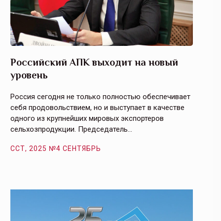
Российский АПК выходит на новый
Агрос
уровень
и кач
Россия сегодня не только полностью обеспечивает
Эффекти
себя продовольствием, но и выступает в качестве
урегули
одного из крупнейших мировых экспортеров
на случ
сельхозпродукции. Председатель…
площаде
ССТ, 2025 №4 СЕНТЯБРЬ
ССТ, 2