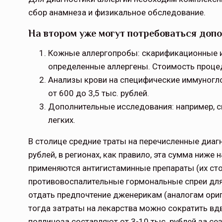
сбор анамнеза и физикальное обследование.
На втором уже могут потребоваться доп
Кожные аллергопробы: скарификационные и
определенные аллергены. Стоимость процеду
Анализы крови на специфические иммуногло
от 600 до 3,5 тыс. рублей.
Дополнительные исследования: например, сп
легких.
В столице средние траты на перечисленные диаг
рублей, в регионах, как правило, эта сумма ниже
применяются антигистаминные препараты (их стои
противовоспалительные гормональные спреи для 
отдать предпочтение дженерикам (аналогам ори
тогда затраты на лекарства можно сократить вд
поллиноза составляют от 3-10 тыс. рублей за се