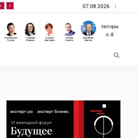
07.08.2026
10 сентября — «Эксперт РА» приглашает на фор
Авторы
А-Я
Улумбекова
Павлова
Конова
Теплов
Дерябкин
Гузель
Марина
Виктория
Никита
Виктор