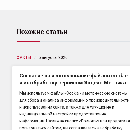
Похожие статьи
ФАКТЫ
6 августа, 2026
АКРА в седьмой раз подтвердило
Согласие на использование файлов cookie
кредитный рейтинг ВСК на…
и их обработку сервисом Яндекс.Метрика.
Агентство АКРА подтвердило кредитный рейтинг
Мы используем файлы «Cookie» и метрические системы
Страхового Дома ВСК на уровне АА(RU), прогноз
для сбора и анализа информации о производительности
«Стабильный».
и использовании сайта, а также для улучшения и
индивидуальной настройки предоставления
информации. Нажимая кнопку «Принять» или продолжая
пользоваться сайтом, вы соглашаетесь на обработку