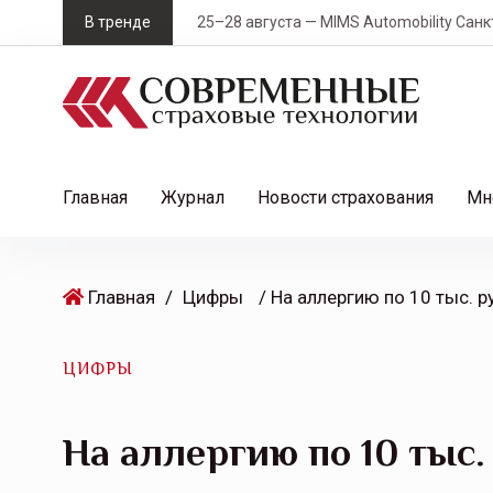
S
В тренде
25–28 августа — MIMS Automobility Санк
k
i
p
t
o
c
Главная
Журнал
Новости страхования
Мн
o
n
t
Главная
/
Цифры
e
n
t
ЦИФРЫ
На аллергию по 10 тыс.