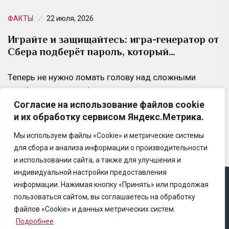
ФАКТЫ
22 июля, 2026
Играйте и защищайтесь: игра-генератор от
Сбера подберёт пароль, который…
Теперь не нужно ломать голову над сложными
комбинациями, чтобы создать надёжный пароль. На
Согласие на использование файлов cookie
портале по киберграмотности «Кибрарий» в разделе
и их обработку сервисом Яндекс.Метрика.
«Памятки» появилась…
Мы используем файлы «Cookie» и метрические системы
для сбора и анализа информации о производительности
и использовании сайта, а также для улучшения и
индивидуальной настройки предоставления
информации. Нажимая кнопку «Принять» или продолжая
Copyright © 2025 Ассоциация «Некоммерческого
пользоваться сайтом, вы соглашаетесь на обработку
партнерство содействия развитию страхового рынка
файлов «Cookie» и данных метрических систем.
«Центр страховой безопасности»
Подробнее