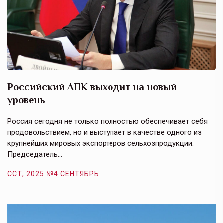
Российский АПК выходит на новый
А
уровень
к
в
е,
Россия сегодня не только полностью обеспечивает себя
Э
продовольствием, но и выступает в качестве одного из
у
крупнейших мировых экспортеров сельхозпродукции.
п
Председатель…
з
ССТ, 2025 №4 СЕНТЯБРЬ
С