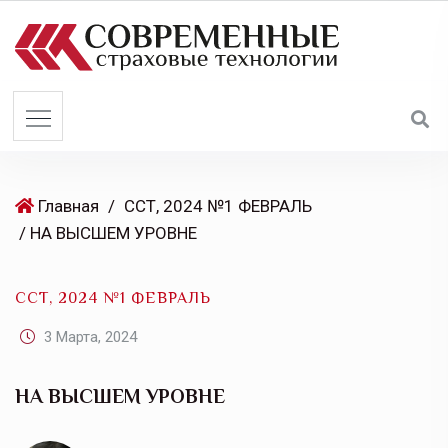
S
k
i
p
t
o
c
o
Главная
/
ССТ, 2024 №1 ФЕВРАЛЬ
n
/ НА ВЫСШЕМ УРОВНЕ
t
e
ССТ, 2024 №1 ФЕВРАЛЬ
n
t
3 Марта, 2024
НА ВЫСШЕМ УРОВНЕ