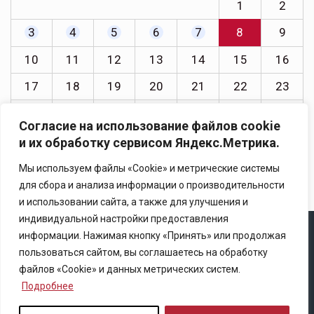
1
2
3
4
5
6
7
8
9
10
11
12
13
14
15
16
17
18
19
20
21
22
23
24
25
26
27
28
29
30
Согласие на использование файлов cookie
31
и их обработку сервисом Яндекс.Метрика.
« Июл
Мы используем файлы «Cookie» и метрические системы
для сбора и анализа информации о производительности
и использовании сайта, а также для улучшения и
индивидуальной настройки предоставления
информации. Нажимая кнопку «Принять» или продолжая
Copyright © 2025 Ассоциация «Некоммерческого
пользоваться сайтом, вы соглашаетесь на обработку
партнерство содействия развитию страхового рынка
файлов «Cookie» и данных метрических систем.
«Центр страховой безопасности»
Подробнее
Правила републикации