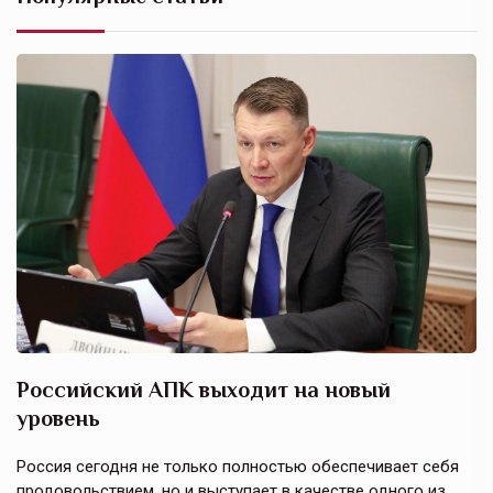
Российский АПК выходит на новый
А
уровень
к
в
е,
Россия сегодня не только полностью обеспечивает себя
Э
продовольствием, но и выступает в качестве одного из
у