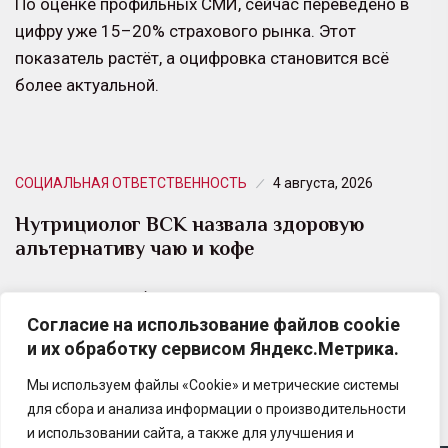
По оценке профильных СМИ, сейчас переведено в
цифру уже 15–20% страхового рынка. Этот
показатель растёт, а оцифровка становится всё
более актуальной.
СОЦИАЛЬНАЯ ОТВЕТСТВЕННОСТЬ
4 августа, 2026
Нутрициолог ВСК назвала здоровую
альтернативу чаю и кофе
Растительный сбор является полезной
Согласие на использование файлов cookie
альтернативой привычным кофе и чаю, потому что
и их обработку сервисом Яндекс.Метрика.
богат витаминами группы B и C.
Мы используем файлы «Cookie» и метрические системы
для сбора и анализа информации о производительности
и использовании сайта, а также для улучшения и