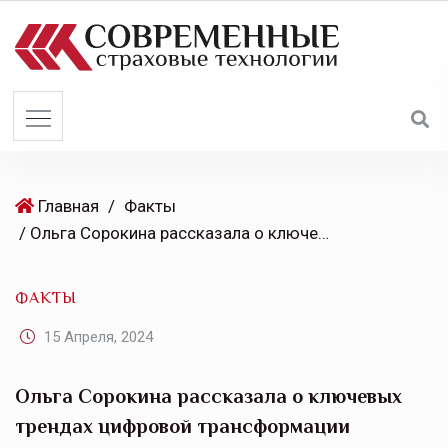
S
k
i
p
t
o
c
o
Главная
/
Факты
n
/ Ольга Сорокина рассказала о ключевых трендах цифровой трансформации финотрасли на конференции «Финтех-2024. Направления развития»
t
e
ФАКТЫ
n
t
15 Апреля, 2024
Ольга Сорокина рассказала о ключевых
трендах цифровой трансформации