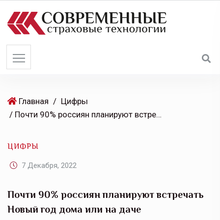
S
k
i
p
t
o
c
o
Главная
/
Цифры
n
/ Почти 90% россиян планируют встречать Новый год дома или на даче
t
e
ЦИФРЫ
n
t
7 Декабря, 2022
Почти 90% россиян планируют встречать
Новый год дома или на даче