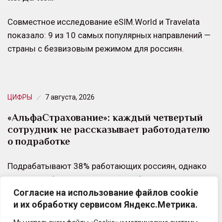
Совместное исследование eSIM.World и Travelata
показало: 9 из 10 самых популярных направлений —
страны с безвизовым режимом для россиян.
ЦИФРЫ
7 августа, 2026
«АльфаСтрахование»: каждый четвертый
сотрудник не рассказывает работодателю
о подработке
Подрабатывают 38% работающих россиян, однако
говорить об этом на основной работе готовы далеко
Согласие на использование файлов cookie
не все. Каждый четвертый признался, что
и их обработку сервисом Яндекс.Метрика.
работодатель не…