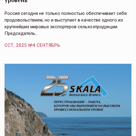
в
е,
Россия сегодня не только полностью обеспечивает себя
Э
продовольствием, но и выступает в качестве одного из
у
крупнейших мировых экспортеров сельхозпродукции.
п
Председатель…
з
ССТ, 2025 №4 СЕНТЯБРЬ
С