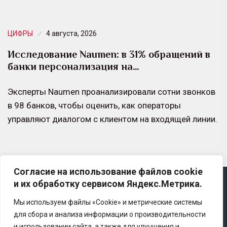
ЦИФРЫ
4 августа, 2026
Исследование Naumen: в 31% обращений в
банки персонализация на…
Эксперты Naumen проанализировали сотни звонков
в 98 банков, чтобы оценить, как операторы
управляют диалогом с клиентом на входящей линии.
Согласие на использование файлов cookie
и их обработку сервисом Яндекс.Метрика.
Copyright © 2025 Ассоциация «Некоммерческого
партнерство содействия развитию страхового рынка
Мы используем файлы «Cookie» и метрические системы
«Центр страховой безопасности»
для сбора и анализа информации о производительности
и использовании сайта, а также для улучшения и