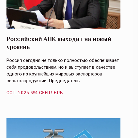
Российский АПК выходит на новый
Агрос
уровень
и кач
Россия сегодня не только полностью обеспечивает
Эффекти
себя продовольствием, но и выступает в качестве
урегули
одного из крупнейших мировых экспортеров
на случ
сельхозпродукции. Председатель…
площаде
ССТ, 2025 №4 СЕНТЯБРЬ
ССТ, 2