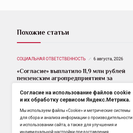
Похожие статьи
СОЦИАЛЬНАЯ ОТВЕТСТВЕННОСТЬ
6 августа, 2026
«Согласие» выплатило 11,9 млн рублей
пензенским агропредприятиям за
гибель…
Согласие на использование файлов cookie
и их обработку сервисом Яндекс.Метрика.
Страховая компания «Согласие» произвела
страховые выплаты в размере 11,9 млн рублей
Мы используем файлы «Cookie» и метрические системы
двум сельхозпредприятиям одного
для сбора и анализа информации о производительности
собственника из Пензенской области за гибель
и использовании сайта, а также для улучшения и
озимой пшеницы,…
индивидуальной настройки предоставления