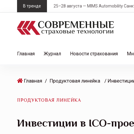
S
В тренде
25–28 августа — MIMS Automobility Санк
k
i
p
t
o
c
Главная
Журнал
Новости страхования
Мн
o
n
t
Главная
/
Продуктовая линейка
e
n
t
ПРОДУКТОВАЯ ЛИНЕЙКА
Инвестиции в ICO-прое