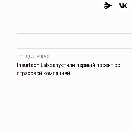
Тамбов — под страховой за
Тамбовская область — не только
сельскохозяйственный регион с исто
ПРЕДЫДУЩАЯ
традициями выращивания агрокультур,
Insurtech Lab запустили первый проект со
рискованного земледелия. Временно
страховой компанией
обязанности…
ССТ, 2025 №4 СЕНТЯБРЬ