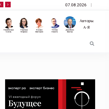
07.08.2026
10 сентября — «Эксперт РА» приглашает на фор
Авторы
А-Я
Улумбекова
Павлова
Конова
Теплов
Дерябкин
Гузель
Марина
Виктория
Никита
Виктор