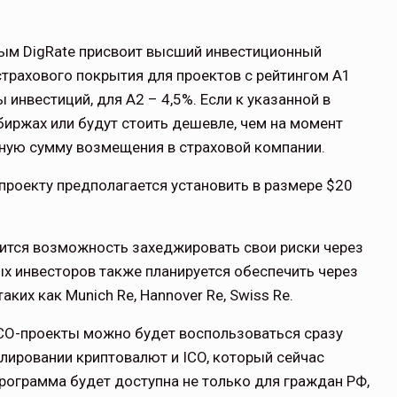
рым DigRate присвоит высший инвестиционный
 страхового покрытия для проектов с рейтингом А1
 инвестиций, для А2 – 4,5%. Если к указанной в
биржах или будут стоить дешевле, чем на момент
лную сумму возмещения в страховой компании.
роекту предполагается установить в размере $20
вится возможность захеджировать свои риски через
х инвесторов также планируется обеспечить через
их как Munich Re, Hannover Re, Swiss Re.
CO-проекты можно будет воспользоваться сразу
улировании криптовалют и ICO, который сейчас
рограмма будет доступна не только для граждан РФ,