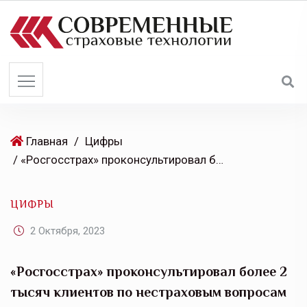
S
k
i
p
t
o
c
o
Главная
/
Цифры
n
/ «Росгосстрах» проконсультировал более 2 тысяч клиентов по нестраховым вопросам
t
e
ЦИФРЫ
n
t
2 Октября, 2023
«Росгосстрах» проконсультировал более 2
тысяч клиентов по нестраховым вопросам