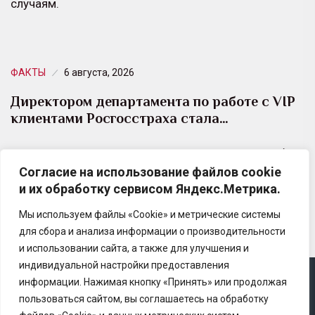
случаям.
ФАКТЫ
6 августа, 2026
Директором департамента по работе с VIP
клиентами Росгосстраха стала…
Юлия Самсонова возглавила Департамент по работе
Согласие на использование файлов cookie
с VIP клиентами и индивидуального страхования
и их обработку сервисом Яндекс.Метрика.
федеральных клиентов Росгосстраха.
Мы используем файлы «Cookie» и метрические системы
для сбора и анализа информации о производительности
и использовании сайта, а также для улучшения и
индивидуальной настройки предоставления
информации. Нажимая кнопку «Принять» или продолжая
Copyright © 2025 Ассоциация «Некоммерческого
пользоваться сайтом, вы соглашаетесь на обработку
партнерство содействия развитию страхового рынка