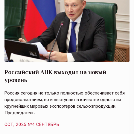
Российский АПК выходит на новый
А
уровень
к
в
е,
Россия сегодня не только полностью обеспечивает себя
Э
продовольствием, но и выступает в качестве одного из
у
крупнейших мировых экспортеров сельхозпродукции.
п
Председатель…
з
ССТ, 2025 №4 СЕНТЯБРЬ
С