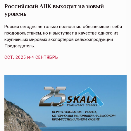
Российский АПК выходит на новый
А
уровень
к
в
е,
Россия сегодня не только полностью обеспечивает себя
Э
продовольствием, но и выступает в качестве одного из
у
крупнейших мировых экспортеров сельхозпродукции.
п
Председатель…
з
ССТ, 2025 №4 СЕНТЯБРЬ
С