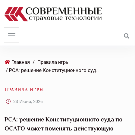
S
k
i
p
t
o
c
o
Главная
/
Правила игры
n
/ РСА: решение Конституционного суда по ОСАГО может поменять действующую судебную практику
t
e
ПРАВИЛА ИГРЫ
n
t
23 Июня, 2026
РСА: решение Конституционного суда по
ОСАГО может поменять действующую