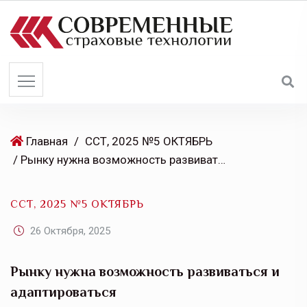
S
k
i
p
t
o
c
o
Главная
/
ССТ, 2025 №5 ОКТЯБРЬ
n
/ Рынку нужна возможность развиваться и адаптироваться
t
e
ССТ, 2025 №5 ОКТЯБРЬ
n
t
26 Октября, 2025
Рынку нужна возможность развиваться и
адаптироваться