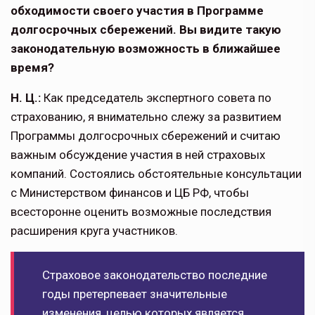
обходимости своего участия в Програм­ме
долгосрочных сбережений. Вы види­те такую
законодательную возможность в ближайшее
время?
Н. Ц.:
Как председатель экспертного совета по
страхованию, я внимательно слежу за развитием
Про­граммы долгосрочных сбережений и считаю
важным обсуждение участия в ней страховых
компаний. Состоялись обстоятельные консуль­тации
с Министерством финансов и ЦБ РФ, что­бы
всесторонне оценить возможные последствия
расширения круга участников.
Страховое законода­тельство последние
годы претерпевает значи­тельные
изменения, целью которых является