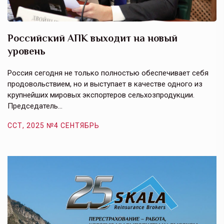
Российский АПК выходит на новый
А
уровень
к
в
е,
Россия сегодня не только полностью обеспечивает себя
Э
продовольствием, но и выступает в качестве одного из
у
крупнейших мировых экспортеров сельхозпродукции.
п
Председатель…
з
ССТ, 2025 №4 СЕНТЯБРЬ
С