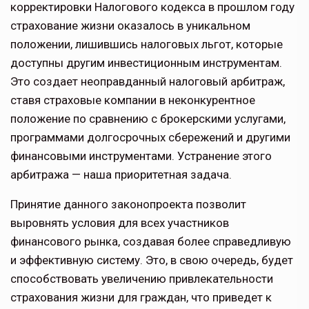
корректировки Налогового кодекса в прошлом году
страхование жизни оказалось в уни­кальном
положении, лишившись налоговых льгот, которые
доступны другим инвестиционным инстру­ментам.
Это создает неоправданный налоговый арбитраж,
ставя страховые компа­нии в неконкурентное
положение по срав­нению с брокерскими услугами,
программами долгосрочных сбереже­ний и другими
финан­совыми инструментами. Устранение этого
арби­тража — наша приори­тетная задача.
Принятие данного законопроекта позволит
выровнять условия для всех участников
финансового рынка, соз­давая более справедливую
и эффек­тивную систему. Это, в свою очередь, будет
способствовать увеличению привлекательности
страхования жизни для граждан, что приведет к