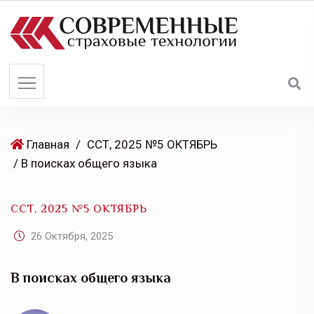
S
k
i
p
t
o
c
o
Главная
/
ССТ, 2025 №5 ОКТЯБРЬ
n
/ В поисках общего языка
t
e
ССТ, 2025 №5 ОКТЯБРЬ
n
t
26 Октября, 2025
В поисках общего языка