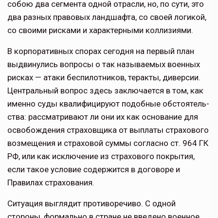
собою два сегмента одной отрасли, но, по сути, это
два разных правовых ландшафта, со своей логикой,
со своими рисками и характерными коллизиями.
В корпоративных спорах сегодня на первый план
выдвинулись вопро­сы о так называемых военных
ри­сках — атаки беспилотников, теракты, диверсии.
Центральный вопрос здесь заключается в том, как
именно суды квалифицируют подобные обстоятель­
ства: рассматривают ли они их как ос­нование для
освобождения страховщи­ка от выплаты страхового
возмещения и страховой суммы согласно ст. 964 ГК
РФ, или как исключение из страхового покрытия,
если такое условие содер­жится в договоре и
Правилах страхо­вания.
Ситуация выглядит противоречиво. С одной
стороны, формально в стране не введено военное