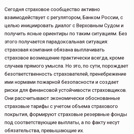
Сегодня страховое сообщество активно
взаимодействует с регу­лятором, Банком России, с
целью инициировать диалог с Верховным Судом и
получить ясные ориенти­ры по таким ситуациям. Без
этого получается парадоксальная ситуация:
страховая компания обязана выпла­чивать
страховое возмещение практи­чески всегда, кроме
случаев прямого умысла. Но это, по сути, порождает
безответственность страхователей, пренебрежение
ими нормами пожар­ной безопасности и создает
риски для финансовой устойчивости страховщи­ков.
Они рассчитывают экономически обоснованные
страховые тарифы с учетом объема страхового
покры­тия, формируют страховые резервные фонды
под соответствующие выпла­ты, а по факту несут
обязательства, превышающие их.