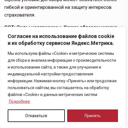
гибкой и ориентированной на защиту интересов
страхователя.
ССТ: Суды независимы. Каким образом можно
донести позицию страховщиков до судей, в том
Согласие на использование файлов cookie
числе Верховного Суда?
и их обработку сервисом Яндекс.Метрика.
Мы используем файлы «Cookie» и метрические системы
Ю. К.:
Да, судебная власть — одна из трех неза­
для сбора и анализа информации о производительности
висимых ветвей власти. Мало того, каждый судья в
и использовании сайта, а также для улучшения и
отдельности — это независимый судья, на мне­ние
индивидуальной настройки предоставления
которого нельзя каким-то образом влиять. Это
информации. Нажимая кнопку «Принять» или продолжая
аксиома!
пользоваться сайтом, вы соглашаетесь на обработку
файлов «Cookie» и данных метрических систем.
Судебная система очень консервативна и закрыта. И
Подробнее
это правильно, потому что в противном случае суды
начнут общаться с каждой отраслью отдель­но — с
Отказаться
Принять
банками, страховыми компаниями, лизинго­выми,