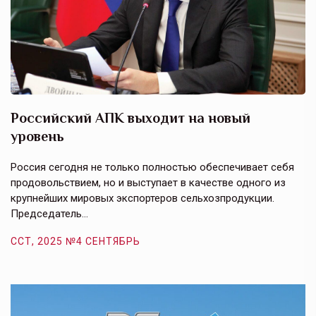
Российский АПК выходит на новый
А
уровень
к
в
е,
Россия сегодня не только полностью обеспечивает себя
Э
продовольствием, но и выступает в качестве одного из
у
крупнейших мировых экспортеров сельхозпродукции.
п
Председатель…
з
ССТ, 2025 №4 СЕНТЯБРЬ
С