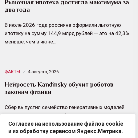
Рыночная ипотека достигла максимума за
два года
В июле 2026 года россияне оформили льготную
ипотеку на сумму 144,9 млрд рублей — это на 42,3%
меньше, чем в июне…
ФАКТЫ
4 августа, 2026
Нейросеть Kandinsky обучит роботов
законам физики
Сбер выпустил семейство генеративных моделей
Kandinsky WM 1.0. Они обучены генерировать видео,
Согласие на использование файлов cookie
более точно соответствующие законам физики и
и их обработку сервисом Яндекс.Метрика.
пригодные для обучения…