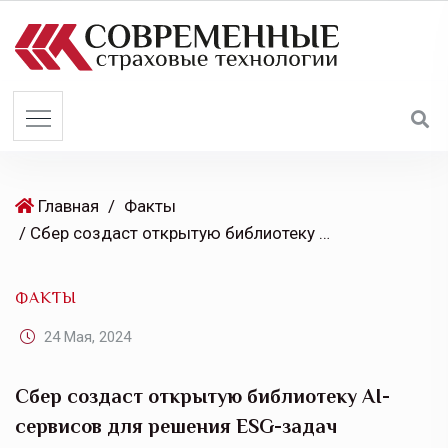
S
k
i
p
t
o
c
o
Главная
/
Факты
n
/ Сбер создаст открытую библиотеку AI-сервисов для решения ESG-задач
t
e
ФАКТЫ
n
t
24 Мая, 2024
Сбер создаст открытую библиотеку AI-
сервисов для решения ESG-задач