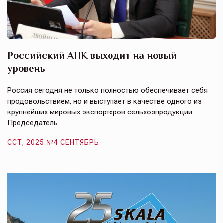
Российский АПК выходит на новый
А
уровень
к
в
е,
Россия сегодня не только полностью обеспечивает себя
Э
продовольствием, но и выступает в качестве одного из
у
крупнейших мировых экспортеров сельхозпродукции.
п
Председатель…
з
ССТ, 2025 №4 СЕНТЯБРЬ
С