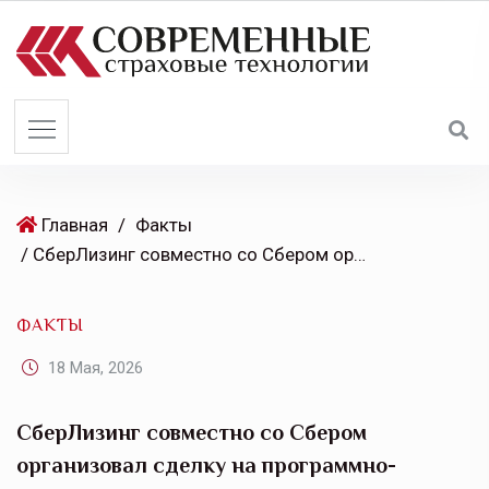
S
k
i
p
t
o
c
o
Главная
/
Факты
n
/ СберЛизинг совместно со Сбером организовал сделку на программно-аппаратный комплекс ГигаЧат бизнес (GigaChat Enterprise)
t
e
ФАКТЫ
n
t
18 Мая, 2026
СберЛизинг совместно со Сбером
организовал сделку на программно-