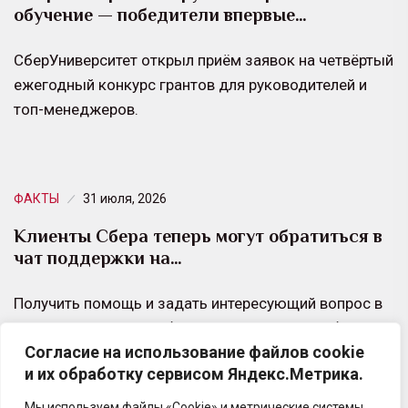
обучение — победители впервые…
СберУниверситет открыл приём заявок на четвёртый
ежегодный конкурс грантов для руководителей и
топ-менеджеров.
ФАКТЫ
31 июля, 2026
Клиенты Сбера теперь могут обратиться в
чат поддержки на…
Получить помощь и задать интересующий вопрос в
чате поддержки в мобильном приложении СберБанк
Согласие на использование файлов cookie
Онлайн теперь можно на иностранных языках,
и их обработку сервисом Яндекс.Метрика.
языках народов России…
Мы используем файлы «Cookie» и метрические системы