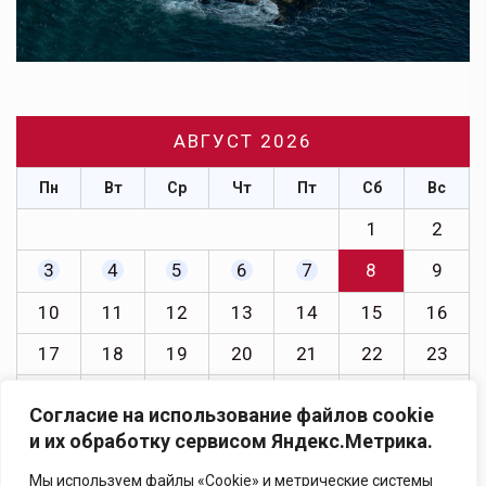
АВГУСТ 2026
Пн
Вт
Ср
Чт
Пт
Сб
Вс
1
2
3
4
5
6
7
8
9
10
11
12
13
14
15
16
17
18
19
20
21
22
23
24
25
26
27
28
29
30
Согласие на использование файлов cookie
31
и их обработку сервисом Яндекс.Метрика.
« Июл
Мы используем файлы «Cookie» и метрические системы