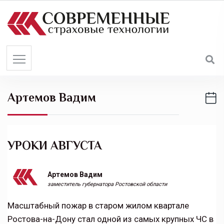
S
k
i
p
t
o
c
Артемов Вадим
o
n
t
e
УРОКИ АВГУСТА
n
t
Артемов Вадим
заместитель губернатора Ростовской области
Масштабный пожар в старом жилом квартале
Ростова-на-Дону стал одной из самых крупных ЧС в