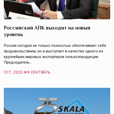
Российский АПК выходит на новый
А
уровень
к
в
е,
Россия сегодня не только полностью обеспечивает себя
Э
продовольствием, но и выступает в качестве одного из
у
крупнейших мировых экспортеров сельхозпродукции.
п
Председатель…
з
ССТ, 2025 №4 СЕНТЯБРЬ
С