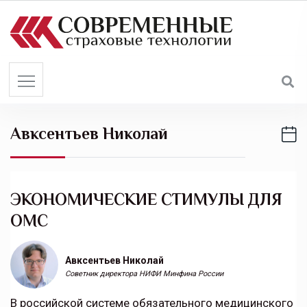
S
k
i
p
t
o
c
Авксентьев Николай
o
n
t
e
ЭКОНОМИЧЕСКИЕ СТИМУЛЫ ДЛЯ
n
ОМС
t
Авксентьев Николай
Советник директора НИФИ Минфина России
В российской системе обязательного медицинского