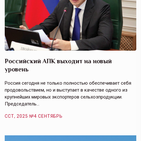
Российский АПК выходит на новый
А
уровень
к
в
е,
Россия сегодня не только полностью обеспечивает себя
Э
продовольствием, но и выступает в качестве одного из
у
крупнейших мировых экспортеров сельхозпродукции.
п
Председатель…
з
ССТ, 2025 №4 СЕНТЯБРЬ
С