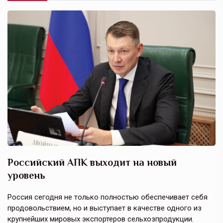
Российский АПК выходит на новый
А
уровень
к
в
е,
Россия сегодня не только полностью обеспечивает себя
Э
продовольствием, но и выступает в качестве одного из
у
крупнейших мировых экспортеров сельхозпродукции.
п