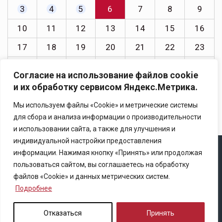
3
4
5
6
7
8
9
10
11
12
13
14
15
16
17
18
19
20
21
22
23
24
25
26
27
28
29
30
Согласие на использование файлов cookie
31
и их обработку сервисом Яндекс.Метрика.
« Июл
Мы используем файлы «Cookie» и метрические системы
для сбора и анализа информации о производительности
и использовании сайта, а также для улучшения и
индивидуальной настройки предоставления
информации. Нажимая кнопку «Принять» или продолжая
Copyright © 2025 Ассоциация «Некоммерческого
пользоваться сайтом, вы соглашаетесь на обработку
партнерство содействия развитию страхового рынка
файлов «Cookie» и данных метрических систем.
«Центр страховой безопасности»
Подробнее
Правила републикации
Отказаться
Принять
Политика конфиденциальности