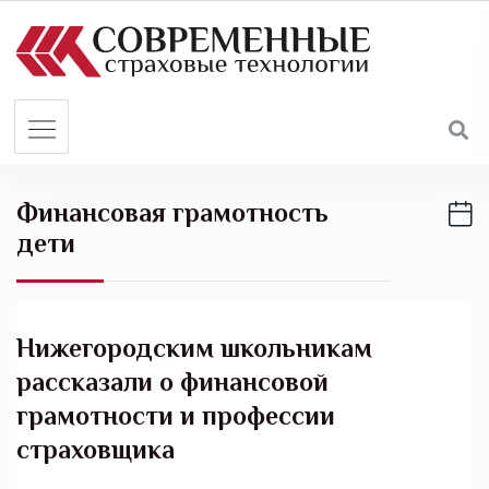
S
k
i
p
t
o
c
Финансовая грамотность
o
дети
n
t
e
n
Нижегородским школьникам
t
рассказали о финансовой
грамотности и профессии
страховщика