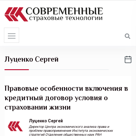
S
k
i
p
t
o
c
Луценко Сергей
o
n
t
e
Правовые особенности включения в
n
кредитный договор условия о
t
страховании жизни
Луценко Сергей
Директор Центра экономического анализа права и
проблем правоприменения Института экономических
стратегий Отделения общественных наук РАН