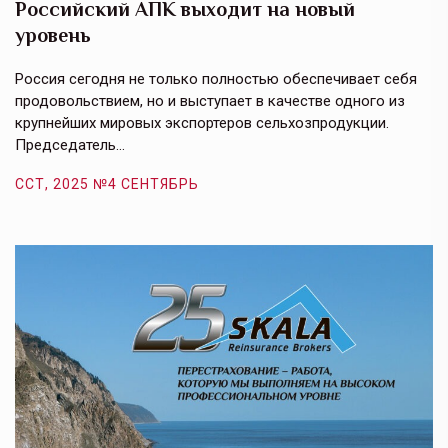
Российский АПК выходит на новый
А
уровень
к
в
е,
Россия сегодня не только полностью обеспечивает себя
Э
продовольствием, но и выступает в качестве одного из
у
крупнейших мировых экспортеров сельхозпродукции.
п
Председатель…
з
ССТ, 2025 №4 СЕНТЯБРЬ
С