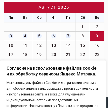
АВГУСТ 2026
Пн
Вт
Ср
Чт
Пт
Сб
Вс
1
2
3
4
5
6
7
8
9
10
11
12
13
14
15
16
17
18
19
20
21
22
23
24
25
26
27
28
29
30
Согласие на использование файлов cookie
31
и их обработку сервисом Яндекс.Метрика.
« Июл
Мы используем файлы «Cookie» и метрические системы
для сбора и анализа информации о производительности
и использовании сайта, а также для улучшения и
индивидуальной настройки предоставления
информации. Нажимая кнопку «Принять» или продолжая
Copyright © 2025 Ассоциация «Некоммерческого