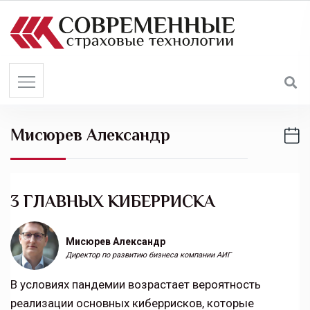
S
k
i
p
t
o
c
Мисюрев Александр
o
n
t
e
3 ГЛАВНЫХ КИБЕРРИСКА
n
t
Мисюрев Александр
Директор по развитию бизнеса компании АИГ
В условиях пандемии возрастает вероятность
реализации основных киберрисков, которые