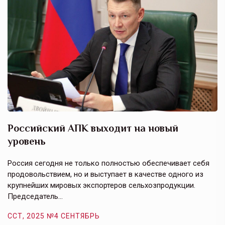
Российский АПК выходит на новый
А
уровень
к
в
е,
Россия сегодня не только полностью обеспечивает себя
Э
продовольствием, но и выступает в качестве одного из
у
крупнейших мировых экспортеров сельхозпродукции.
п
Председатель…
з
ССТ, 2025 №4 СЕНТЯБРЬ
С