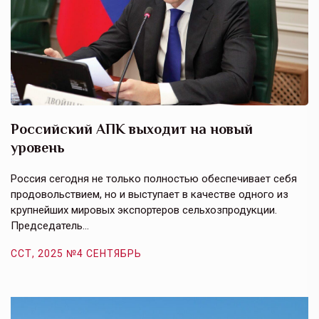
Российский АПК выходит на новый
А
уровень
к
в
е,
Россия сегодня не только полностью обеспечивает себя
Э
продовольствием, но и выступает в качестве одного из
у
крупнейших мировых экспортеров сельхозпродукции.
п
Председатель…
з
ССТ, 2025 №4 СЕНТЯБРЬ
С