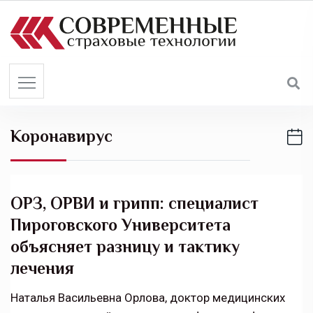
S
k
i
p
t
o
c
Коронавирус
o
n
t
e
ОРЗ, ОРВИ и грипп: специалист
n
Пироговского Университета
t
объясняет разницу и тактику
лечения
Наталья Васильевна Орлова, доктор медицинских