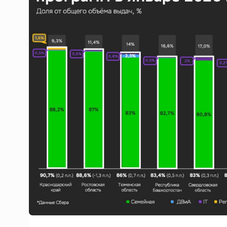
Тамбов — под страховой за
Тамбовская область — не только
сельскохозяйственный регион с исто
традициями выращивания агрокультур,
рискованного земледелия. Временно
обязанности…
ССТ, 2025 №4 СЕНТЯБРЬ