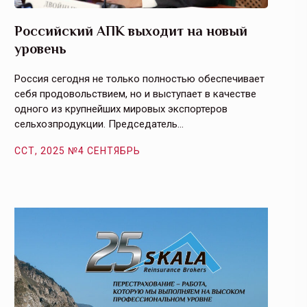
Российский АПК выходит на новый
Агрос
уровень
и кач
Россия сегодня не только полностью обеспечивает
Эффекти
себя продовольствием, но и выступает в качестве
урегули
одного из крупнейших мировых экспортеров
на случ
сельхозпродукции. Председатель…
площаде
ССТ, 2025 №4 СЕНТЯБРЬ
ССТ, 2