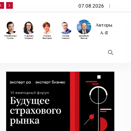
07.08.2026
10 сентября — «Эксперт РА» приглашает на фор
Авторы
А-Я
Улумбекова
Павлова
Конова
Теплов
Дерябкин
Гузель
Марина
Виктория
Никита
Виктор