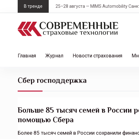
S
В тренде
25–28 августа — MIMS Automobility Санк
k
i
p
t
o
c
Главная
Журнал
Новости страхования
Мн
o
n
t
Сбер господдержка
e
n
t
Больше 85 тысяч семей в России 
помощью Сбера
Более 85 тысяч семей в России сохранили финан