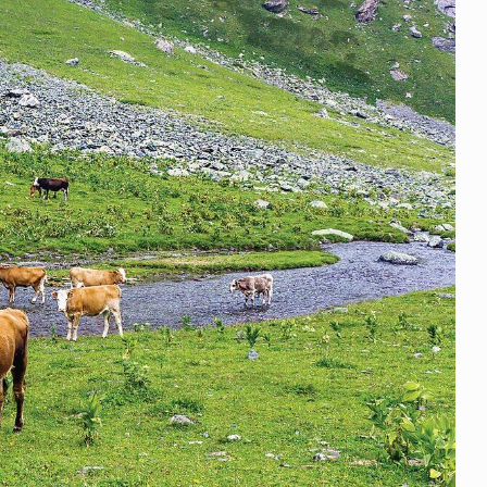
щитой
ОСАГО требует переосмысления