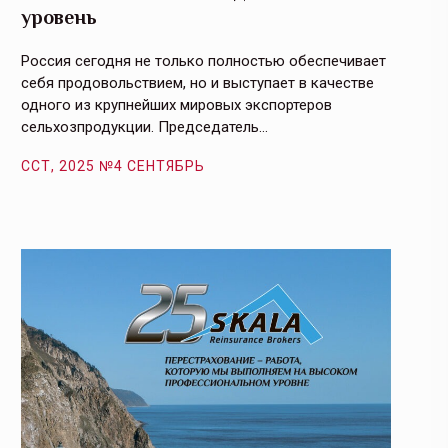
уровень
и кач
Россия сегодня не только полностью обеспечивает
Эффекти
себя продовольствием, но и выступает в качестве
урегули
одного из крупнейших мировых экспортеров
на случ
сельхозпродукции. Председатель…
площаде
ССТ, 2025 №4 СЕНТЯБРЬ
ССТ, 2