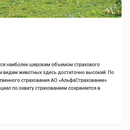
Нормативно-правовое регулирование страхового
рическими
рынка в России является одним из наиболее
 но и зона
прогрессивных в мире, однако в отдельных
 исполняющая
областях требует точечной доработки…
ССТ, 2025 №4 СЕНТЯБРЬ
тся наиболее широким объемом страхового
ым видам животных здесь достаточно высокий. По
твенного страхования АО «АльфаСтрахование»
циал по охвату страхованием сохраняется в