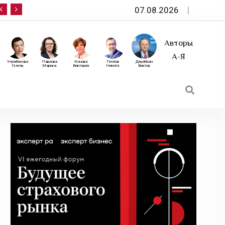
07.08.2026
10 сентября — «Эксперт РА» приглашает на фор
Авторы
А-Я
Улумбекова
Павлова
Конова
Теплов
Дерябкин
Гузель
Марина
Виктория
Никита
Виктор