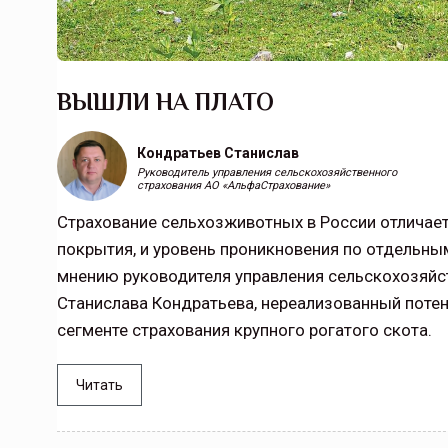
Тамбовская область — не только
сельскохозяйственный регион с исто
традициями выращивания агрокультур,
ВЫШЛИ НА ПЛАТО
рискованного земледелия. Временно
обязанности…
Кондратьев Станислав
ССТ, 2025 №4 СЕНТЯБРЬ
Руководитель управления сельскохозяйственного
страхования АО «АльфаСтрахование»
Страхование сельхозживотных в России отличае
покрытия, и уровень проникновения по отдельн
мнению руководителя управления сельскохозяйс
Станислава Кондратьева, нереализованный потен
сегменте страхования крупного рогатого скота.
Читать