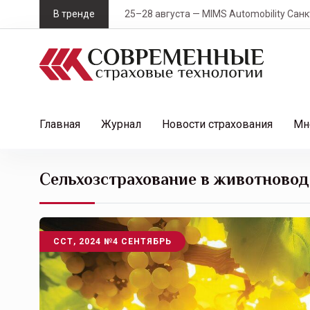
S
В тренде
25–28 августа — MIMS Automobility Санк
k
i
p
t
o
c
Главная
Журнал
Новости страхования
Мн
o
n
t
Сельхозстрахование в животновод
e
n
t
ССТ, 2024 №4 СЕНТЯБРЬ