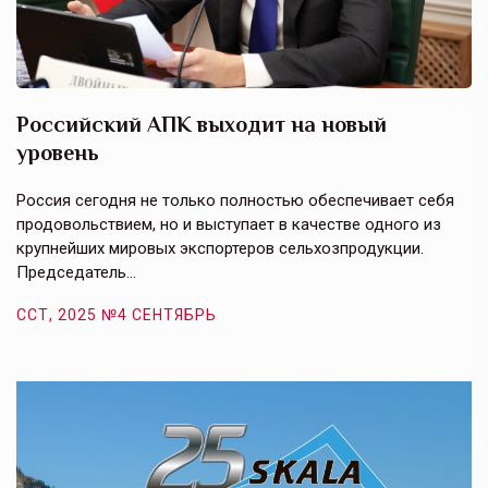
Российский АПК выходит на новый
А
уровень
к
в
е,
Россия сегодня не только полностью обеспечивает себя
Э
продовольствием, но и выступает в качестве одного из
у
крупнейших мировых экспортеров сельхозпродукции.
п
Председатель…
з
ССТ, 2025 №4 СЕНТЯБРЬ
С