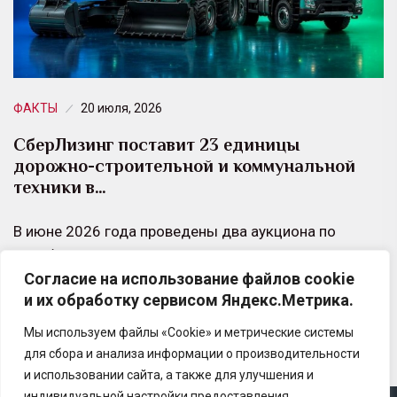
ФАКТЫ
20 июля, 2026
СберЛизинг поставит 23 единицы
дорожно-строительной и коммунальной
техники в…
В июне 2026 года проведены два аукциона по
приобретению техники для города. Условия
Согласие на использование файлов cookie
поставки, которые предложил СберЛизинг,
и их обработку сервисом Яндекс.Метрика.
оказались наиболее привлекательными для…
Мы используем файлы «Cookie» и метрические системы
для сбора и анализа информации о производительности
и использовании сайта, а также для улучшения и
индивидуальной настройки предоставления