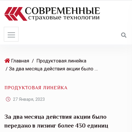
S
k
i
p
t
o
c
o
Главная
/
Продуктовая линейка
n
/ За два месяца действия акции было передано в лизинг более 430 единиц сельхозтехники
t
e
ПРОДУКТОВАЯ ЛИНЕЙКА
n
t
27 Января, 2023
За два месяца действия акции было
передано в лизинг более 430 единиц