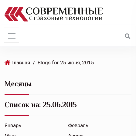
S
k
i
p
t
o
c
o
Главная
/
Blogs for 25 июня, 2015
n
t
Месяцы
e
n
t
Список на:
25.06.2015
Январь
Февраль
Март
Апрель