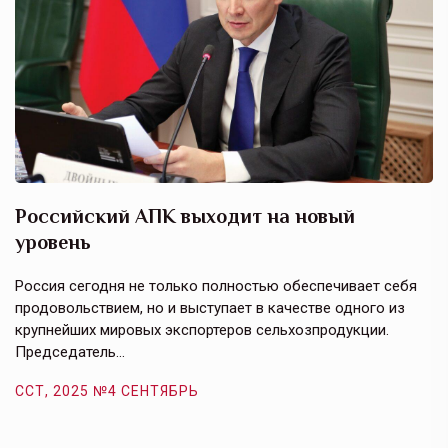
Российский АПК выходит на новый
А
уровень
к
в
е,
Россия сегодня не только полностью обеспечивает себя
Э
продовольствием, но и выступает в качестве одного из
у
крупнейших мировых экспортеров сельхозпродукции.
п
Председатель…
з
ССТ, 2025 №4 СЕНТЯБРЬ
С