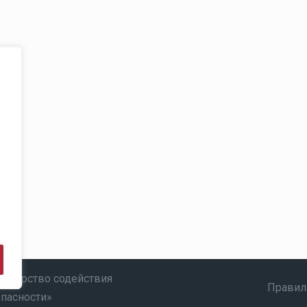
ртнерство содействия
Правил
опасности»