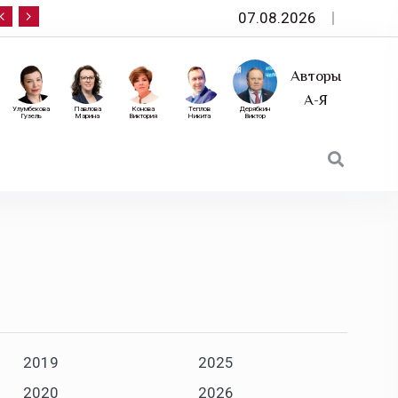
07.08.2026
10 сентября — «Эксперт РА» приглашает на фо
Авторы
А-Я
Улумбекова
Павлова
Конова
Теплов
Дерябкин
Гузель
Марина
Виктория
Никита
Виктор
2019
2025
2020
2026