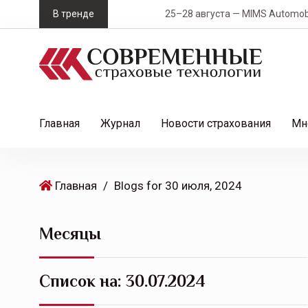
S
В тренде
25–28 августа — MIMS Automobility Сан
k
i
p
t
o
c
Главная
Журнал
Новости страхования
Мн
o
n
t
Главная
/
Blogs for 30 июля, 2024
e
n
t
Месяцы
Список на:
30.07.2024