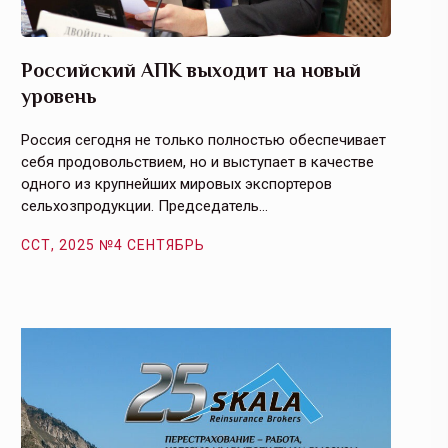
Российский АПК выходит на новый
Агрос
уровень
и кач
Россия сегодня не только полностью обеспечивает
Эффекти
себя продовольствием, но и выступает в качестве
урегули
одного из крупнейших мировых экспортеров
на случ
сельхозпродукции. Председатель…
площаде
ССТ, 2025 №4 СЕНТЯБРЬ
ССТ, 2