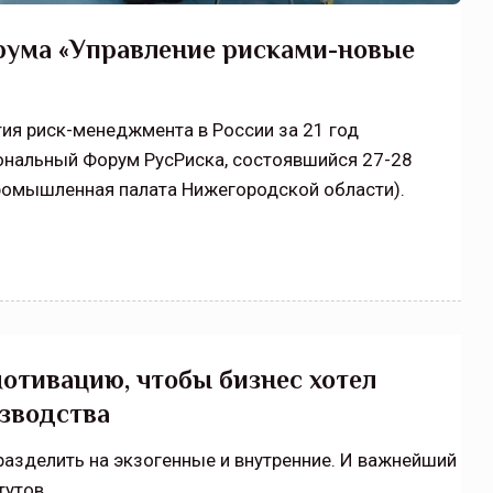
щитой
ОСАГО требует переосмысления
рума «Управление рисками-новые
Нормативно-правовое регулирование страхового
рическими
рынка в России является одним из наиболее
 но и зона
прогрессивных в мире, однако в отдельных
ия риск-менеджмента в России за 21 год
 исполняющая
областях требует точечной доработки…
ональный Форум РусРиска, состоявшийся 27-28
ССТ, 2025 №4 СЕНТЯБРЬ
ромышленная палата Нижегородской области).
отивацию, чтобы бизнес хотел
зводства
азделить на экзогенные и внутренние. И важнейший
тутов.