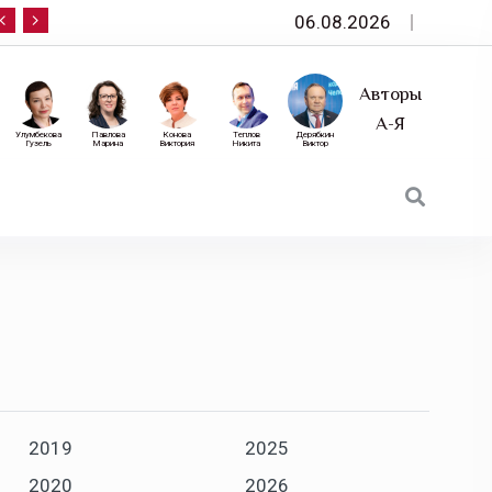
06.08.2026
10 сентября — «Эксперт РА» приглашает на фор
Авторы
А-Я
Улумбекова
Павлова
Конова
Теплов
Дерябкин
Гузель
Марина
Виктория
Никита
Виктор
2019
2025
2020
2026