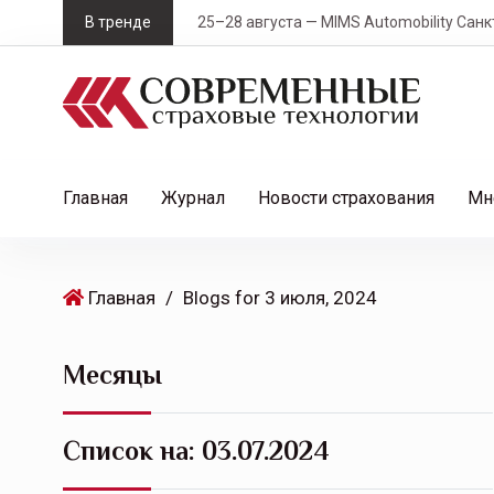
S
В тренде
25–28 августа — MIMS Automobility Санк
k
i
p
t
o
c
Главная
Журнал
Новости страхования
Мн
o
n
t
Главная
/
Blogs for 3 июля, 2024
e
n
t
Месяцы
Список на:
03.07.2024