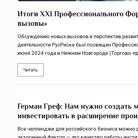
Тамбов — под страховой за
Итоги XХI Профессионального Фо
Тамбовская область — не только
вызовы»
сельскохозяйственный регион с исто
традициями выращивания агрокультур,
Обсуждению новых вызовов и перспектив развит
рискованного земледелия. Временно
деятельности РусРиска был посвящен Професси
обязанности…
июня 2024 года в Нижнем Новгороде (Торгово-п
ССТ, 2025 №4 СЕНТЯБРЬ
Читать
Герман Греф: Нам нужно создать м
инвестировать в расширение прои
Все челленджи для российского бизнеса можно р
экзогенный фактор — это качество работы инсти