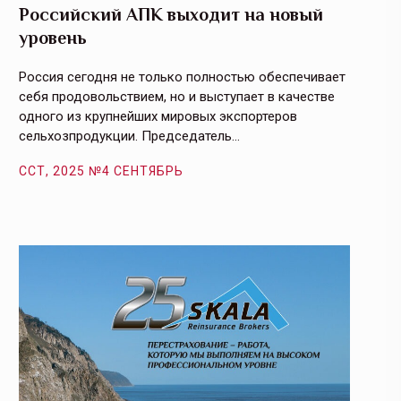
Российский АПК выходит на новый
Агрос
уровень
и кач
Россия сегодня не только полностью обеспечивает
Эффекти
себя продовольствием, но и выступает в качестве
урегули
одного из крупнейших мировых экспортеров
на случ
сельхозпродукции. Председатель…
площаде
ССТ, 2025 №4 СЕНТЯБРЬ
ССТ, 2