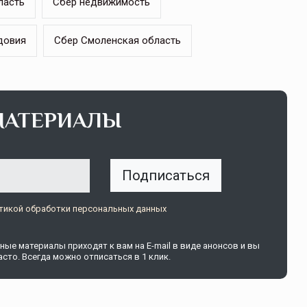
ласть
Сбер недвижимость
довия
Сбер Смоленская область
щитой
ОСАГО требует переосмысления
МАТЕРИАЛЫ
Нормативно-правовое регулирование страхового
рическими
рынка в России является одним из наиболее
 но и зона
прогрессивных в мире, однако в отдельных
 исполняющая
областях требует точечной доработки…
Подписаться
ССТ, 2025 №4 СЕНТЯБРЬ
тикой обработки персональных данных
ые материалы приходят к вам на E-mail в виде анонсов и вы
сто. Всегда можно отписаться в 1 клик.