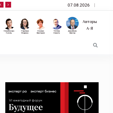
07.08.2026
10 сентября — «Эксперт РА» приглашает на фор
Авторы
А-Я
Улумбекова
Павлова
Конова
Теплов
Дерябкин
Гузель
Марина
Виктория
Никита
Виктор