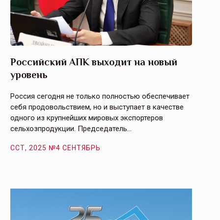
Российский АПК выходит на новый
Агрос
уровень
и кач
Россия сегодня не только полностью обеспечивает
Эффекти
себя продовольствием, но и выступает в качестве
урегули
одного из крупнейших мировых экспортеров
на случ
сельхозпродукции. Председатель…
площаде
ССТ, 2025 №4 СЕНТЯБРЬ
ССТ, 2