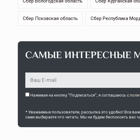
Сбер Вологодская область
Сбер Курганская об
Сбер Псковская область
Сбер Республика Мор
Тамбов — под страховой за
САМЫЕ ИНТЕРЕСНЫЕ 
Тамбовская область — не только
сельскохозяйственный регион с исто
традициями выращивания агрокультур,
рискованного земледелия. Временно
обязанности…
ССТ, 2025 №4 СЕНТЯБРЬ
Нажимая на кнопку "Подписаться", я соглашаюсь c
поли
* Уважаемые пользователи, рассылка это удобно! Все важн
сами выбираете что читать. Мы не будем беспокоить вас ча