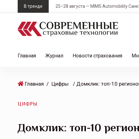
S
В тренде
25–28 августа — MIMS Automobility Санк
k
i
p
t
o
c
Главная
Журнал
Новости страхования
Мн
o
n
t
Главная
/
Цифры
e
n
t
ЦИФРЫ
Домклик: топ-10 реги