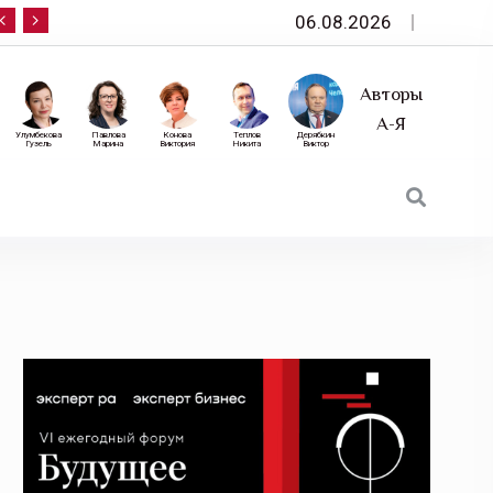
06.08.2026
10 сентября — «Эксперт РА» приглашает на фор
Авторы
А-Я
Улумбекова
Павлова
Конова
Теплов
Дерябкин
Гузель
Марина
Виктория
Никита
Виктор