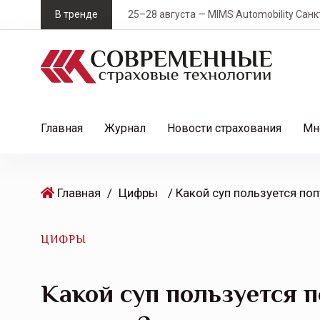
S
В тренде
25–28 августа — MIMS Automobility Санк
k
i
p
t
o
c
Главная
Журнал
Новости страхования
Мн
o
n
t
Главная
/
Цифры
e
n
t
ЦИФРЫ
Какой суп пользуется 