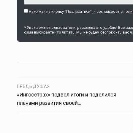
Нажимая на кнопку "Подписаться", я соглашаюсь c
поли
* Уважаемые пользователи, рассылка это удобно! Все важн
сами выбираете что читать. Мы не будем беспокоить вас ча
ПРЕДЫДУЩАЯ
«Ингосстрах» подвел итоги и поделился
планами развития своей…