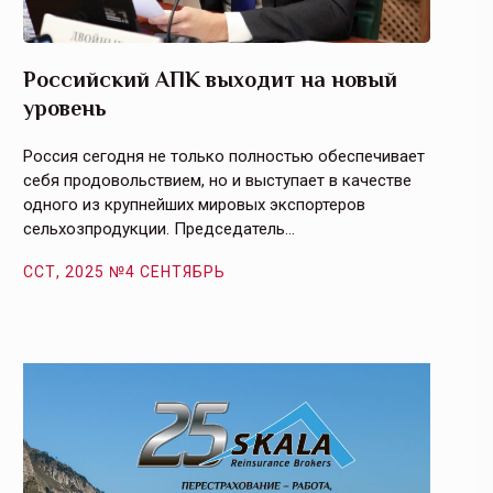
Российский АПК выходит на новый
Агрос
уровень
и кач
Россия сегодня не только полностью обеспечивает
Эффекти
себя продовольствием, но и выступает в качестве
урегули
одного из крупнейших мировых экспортеров
на случ
сельхозпродукции. Председатель…
площаде
ССТ, 2025 №4 СЕНТЯБРЬ
ССТ, 2