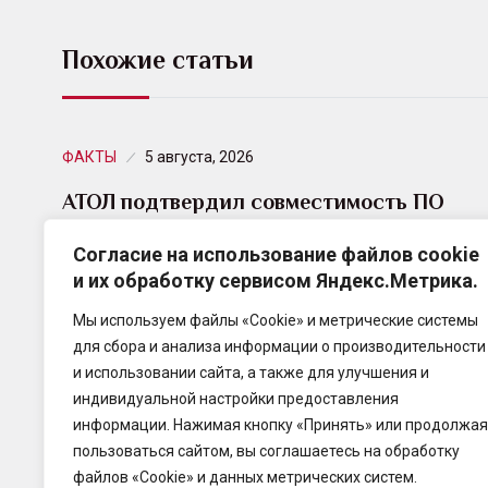
Похожие статьи
ФАКТЫ
5 августа, 2026
АТОЛ подтвердил совместимость ПО
SIGMA и линейки смарт-терминалов с…
Согласие на использование файлов cookie
и их обработку сервисом Яндекс.Метрика.
АТОЛ получил сертификат совместимости
кассового программного обеспечения SIGMA
Мы используем файлы «Cookie» и метрические системы
Касса с активными ключевыми
для сбора и анализа информации о производительности
устройствами Рутокен ЭЦП 3.0 производства
и использовании сайта, а также для улучшения и
компании «Актив».
индивидуальной настройки предоставления
информации. Нажимая кнопку «Принять» или продолжая
пользоваться сайтом, вы соглашаетесь на обработку
файлов «Cookie» и данных метрических систем.