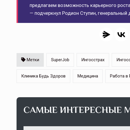
предлагаем возможность карьерного роста,
— подчеркнул Родион Ступин, генеральный 
Тамбов — под страховой за
Тамбовская область — не только
сельскохозяйственный регион с исто
традициями выращивания агрокультур,
рискованного земледелия. Временно
обязанности…
Метки
SuperJob
Ингосстрах
Ингос
ССТ, 2025 №4 СЕНТЯБРЬ
Клиника Будь Здоров
Медицина
Работа в
САМЫЕ ИНТЕРЕСНЫЕ 