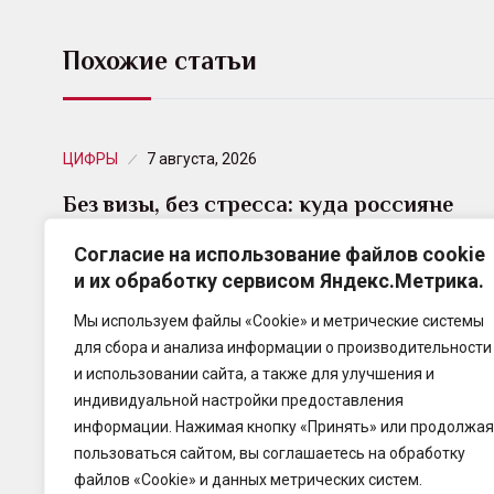
Похожие статьи
ЦИФРЫ
7 августа, 2026
Без визы, без стресса: куда россияне
едут, когда не…
Согласие на использование файлов cookie
и их обработку сервисом Яндекс.Метрика.
Совместное исследование eSIM.World и Travelata
показало: 9 из 10 самых популярных
Мы используем файлы «Cookie» и метрические системы
направлений — страны с безвизовым режимом
для сбора и анализа информации о производительности
для россиян.
и использовании сайта, а также для улучшения и
индивидуальной настройки предоставления
информации. Нажимая кнопку «Принять» или продолжая
пользоваться сайтом, вы соглашаетесь на обработку
файлов «Cookie» и данных метрических систем.