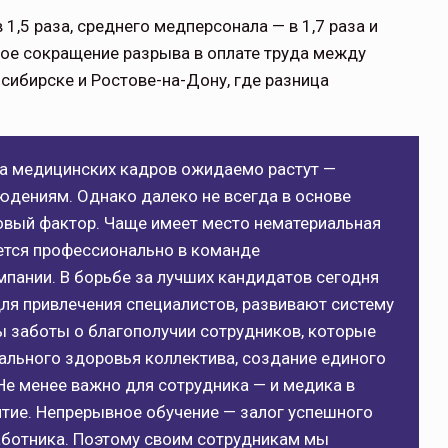
1,5 раза, среднего медперсонала — в 1,7 раза и
ное сокращение разрыва в оплате труда между
сибирске и Ростове-на-Дону, где разница
а медицинских кадров ожидаемо растут —
людениям. Однако далеко не всегда в основе
овый фактор. Чаще имеет место нематериальная
ается профессионально в команде
пании. В борьбе за лучших кандидатов сегодня
я привлечения специалистов, развивают систему
ы заботы о благополучии сотрудников, которые
ального здоровья коллектива, создание единого
Не менее важно для сотрудника — и медика в
тие. Непрерывное обучение — залог успешного
аботника. Поэтому своим сотрудникам мы