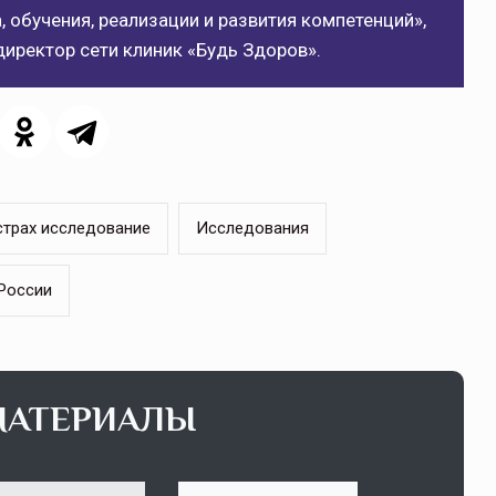
 обучения, реализации и развития компетенций»,
директор сети клиник «Будь Здоров».
щитой
ОСАГО требует переосмысления
Нормативно-правовое регулирование страхового
рическими
рынка в России является одним из наиболее
 но и зона
прогрессивных в мире, однако в отдельных
 исполняющая
областях требует точечной доработки…
страх исследование
Исследования
ССТ, 2025 №4 СЕНТЯБРЬ
 России
МАТЕРИАЛЫ