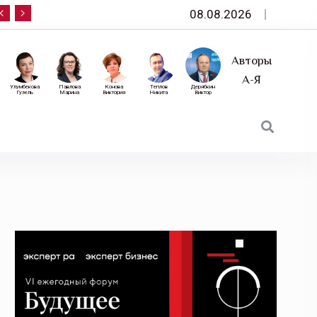
08.08.2026
10 сентября — «Эксперт РА» приглашает на фор
Авторы
А-Я
Улумбекова
Павлова
Конова
Теплов
Дерябкин
Гузель
Марина
Виктория
Никита
Виктор