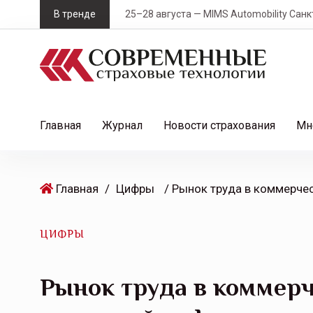
S
В тренде
25–28 августа — MIMS Automobility Санк
k
i
p
t
o
c
Главная
Журнал
Новости страхования
Мн
o
n
t
Главная
/
Цифры
e
n
t
ЦИФРЫ
Рынок труда в коммер