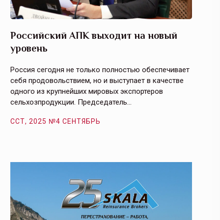
Российский АПК выходит на новый
Агрос
уровень
и кач
Россия сегодня не только полностью обеспечивает
Эффекти
себя продовольствием, но и выступает в качестве
урегули
одного из крупнейших мировых экспортеров
на случ
сельхозпродукции. Председатель…
площаде
ССТ, 2025 №4 СЕНТЯБРЬ
ССТ, 2