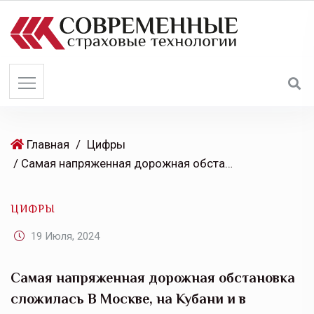
S
k
i
p
t
o
c
o
Главная
/
Цифры
n
/ Самая напряженная дорожная обстановка сложилась В Москве, на Кубани и в Сибири, ВАЗ, Hyundai и Kia — лидеры по аварийности — аналитика ВСК
t
e
ЦИФРЫ
n
t
19 Июля, 2024
Самая напряженная дорожная обстановка
сложилась В Москве, на Кубани и в