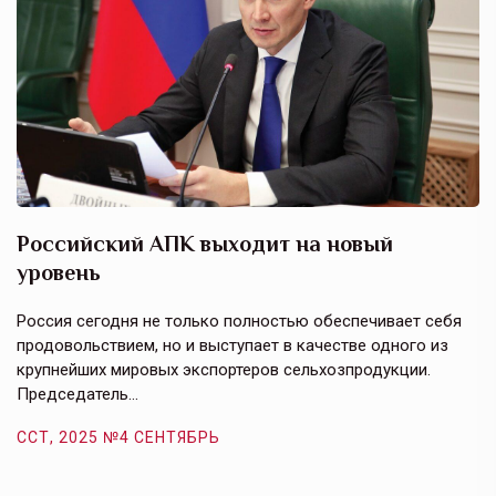
Российский АПК выходит на новый
А
уровень
к
в
е,
Россия сегодня не только полностью обеспечивает себя
Э
продовольствием, но и выступает в качестве одного из
у
крупнейших мировых экспортеров сельхозпродукции.
п
Председатель…
з
ССТ, 2025 №4 СЕНТЯБРЬ
С