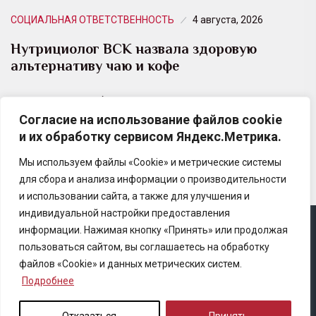
СОЦИАЛЬНАЯ ОТВЕТСТВЕННОСТЬ
4 августа, 2026
Нутрициолог ВСК назвала здоровую
альтернативу чаю и кофе
Растительный сбор является полезной
Согласие на использование файлов cookie
альтернативой привычным кофе и чаю, потому что
и их обработку сервисом Яндекс.Метрика.
богат витаминами группы B и C.
Мы используем файлы «Cookie» и метрические системы
для сбора и анализа информации о производительности
и использовании сайта, а также для улучшения и
индивидуальной настройки предоставления
информации. Нажимая кнопку «Принять» или продолжая
Copyright © 2025 Ассоциация «Некоммерческого
пользоваться сайтом, вы соглашаетесь на обработку
партнерство содействия развитию страхового рынка
файлов «Cookie» и данных метрических систем.
«Центр страховой безопасности»
Подробнее
Правила републикации