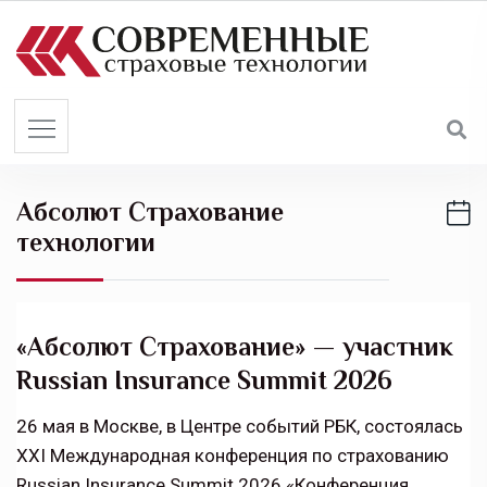
S
k
i
p
t
o
c
Абсолют Страхование
o
технологии
n
t
e
n
«Абсолют Страхование» — участник
t
Russian Insurance Summit 2026
26 мая в Москве, в Центре событий РБК, состоялась
XXI Международная конференция по страхованию
Russian Insurance Summit 2026 «Конференция