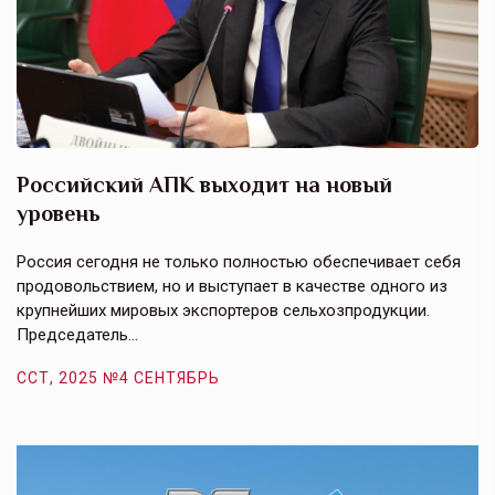
Российский АПК выходит на новый
А
уровень
к
в
е,
Россия сегодня не только полностью обеспечивает себя
Э
продовольствием, но и выступает в качестве одного из
у
крупнейших мировых экспортеров сельхозпродукции.
п
Председатель…
з
ССТ, 2025 №4 СЕНТЯБРЬ
С